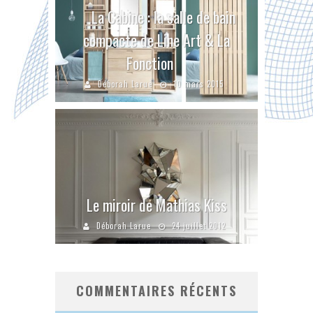
La Cabine : la salle de bain
compacte de Line Art & La
Fonction
Déborah Larue
10 mars 2015
Le miroir de Mathias Kiss
Déborah Larue
24 juillet 2012
COMMENTAIRES RÉCENTS