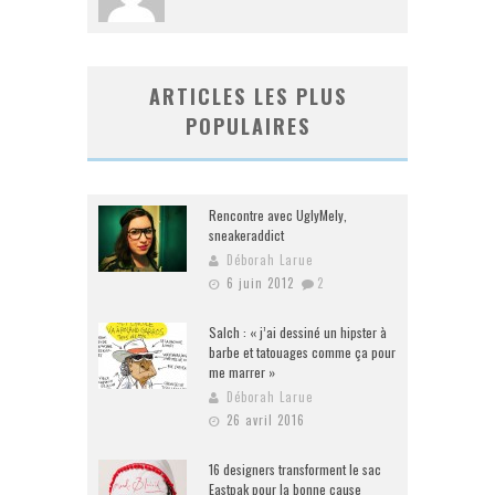
ARTICLES LES PLUS
POPULAIRES
Rencontre avec UglyMely,
sneakeraddict
Déborah Larue
6 juin 2012
2
Salch : « j’ai dessiné un hipster à
barbe et tatouages comme ça pour
me marrer »
Déborah Larue
26 avril 2016
16 designers transforment le sac
Eastpak pour la bonne cause