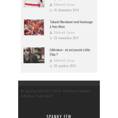
Déborah Larue
16 décembre 2014
Takashi Murakami rend hommage
à Yves Klein
Déborah Larue
23 novembre 2011
Littérature : où est passée Lolita
Pille ?
Déborah Larue
20 octobre 2015
© Spanky Few 2011-2018 - Mentions légales :
rubrique "A propos"
SPANKY FEW