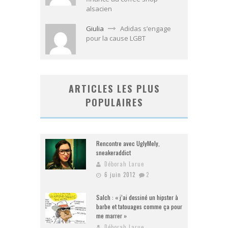
alsacien
Giulia
Adidas s’engage
pour la cause LGBT
ARTICLES LES PLUS
POPULAIRES
Rencontre avec UglyMely,
sneakeraddict
Déborah Larue
6 juin 2012
2
Salch : « j’ai dessiné un hipster à
barbe et tatouages comme ça pour
me marrer »
Déborah Larue