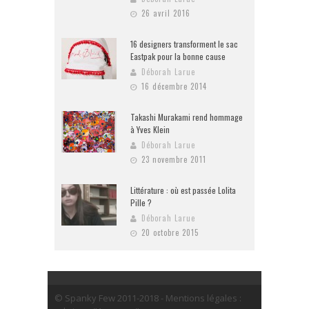
26 avril 2016
16 designers transforment le sac
Eastpak pour la bonne cause
Déborah Larue
16 décembre 2014
Takashi Murakami rend hommage
à Yves Klein
Déborah Larue
23 novembre 2011
Littérature : où est passée Lolita
Pille ?
Déborah Larue
20 octobre 2015
© Spanky Few 2011-2018 - Mentions légales :