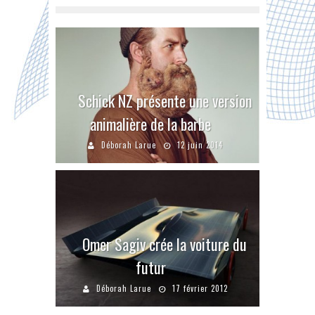
Schick NZ présente une version
animalière de la barbe
Déborah Larue
12 juin 2014
Omer Sagiv crée la voiture du
futur
Déborah Larue
17 février 2012