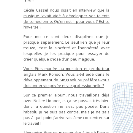
frère !
Cécile Cassel nous disait en interview que la
musique l’avait aidé à développer ses talents
de comédienne. Qu’en est-il pour vous ? Est-ce
l’inverse ?
Pour moi ce sont deux disciplines que je
pratique séparément. Le seul lien que je leur
trouve, c’est la sincérité et l’honnêteté avec
lesquelles je les pratique pour essayer de
créer quelque chose d’un peu magique.
Vous êtes mariée au musicien et producteur
anglais Mark Ronson. Vous a-t-il aidé dans le
développement de SingTank ou préférez-vous
cloisonner vie privée et vie professionnelle ?
Sur ce premier album, nous travaillions déjà
avec Nellee Hooper, et ça se passait très bien
donc la question ne s’est pas posée. Dans
l’absolu je ne suis pas contre, mais je ne sais
pas à quel point j’arriverais à me concentrer sur
le travail !
Alexandre, êtes-vous un touche-à-tout à l’image