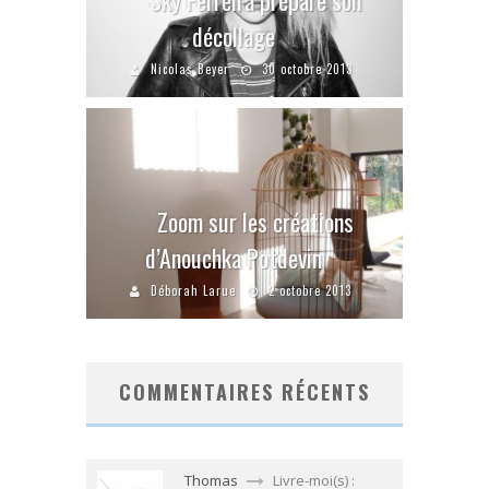
décollage
Nicolas Beyer
30 octobre 2013
Zoom sur les créations
d’Anouchka Potdevin
Déborah Larue
2 octobre 2013
COMMENTAIRES RÉCENTS
Thomas
Livre-moi(s) :