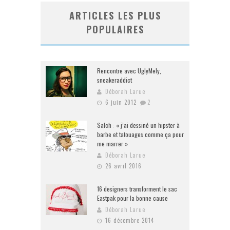
ARTICLES LES PLUS
POPULAIRES
Rencontre avec UglyMely,
sneakeraddict
Déborah Larue
6 juin 2012
2
Salch : « j’ai dessiné un hipster à
barbe et tatouages comme ça pour
me marrer »
Déborah Larue
26 avril 2016
16 designers transforment le sac
Eastpak pour la bonne cause
Déborah Larue
16 décembre 2014