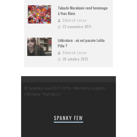
Takashi Murakami rend hommage
à Yves Klein
Déborah Larue
23 novembre 2011
Littérature : où est passée Lolita
Pille ?
Déborah Larue
20 octobre 2015
© Spanky Few 2011-2018 - Mentions légales :
rubrique "A propos"
SPANKY FEW