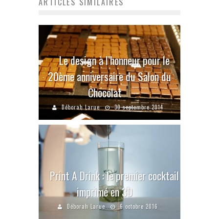
ARTICLES SIMILAIRES
Le design à l’honneur pour le
20ème anniversaire du Salon du
Chocolat
Déborah Larue
30 septembre 2014
Print A Drink : le premier cocktail
imprimé en 3D
Déborah Larue
6 octobre 2016