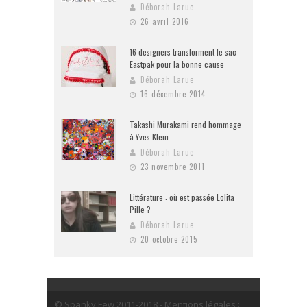
Déborah Larue
26 avril 2016
16 designers transforment le sac
Eastpak pour la bonne cause
Déborah Larue
16 décembre 2014
Takashi Murakami rend hommage
à Yves Klein
Déborah Larue
23 novembre 2011
Littérature : où est passée Lolita
Pille ?
Déborah Larue
20 octobre 2015
© Spanky Few 2011-2018 - Mentions légales :