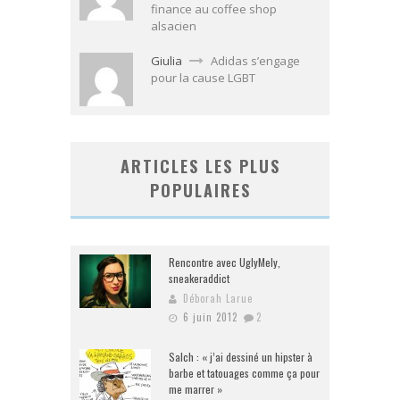
finance au coffee shop
alsacien
Giulia
Adidas s’engage
pour la cause LGBT
ARTICLES LES PLUS
POPULAIRES
Rencontre avec UglyMely,
sneakeraddict
Déborah Larue
6 juin 2012
2
Salch : « j’ai dessiné un hipster à
barbe et tatouages comme ça pour
me marrer »