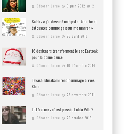
Déborah Larue
6 juin 2012
2
Salch : « j’ai dessiné un hipster à barbe et
tatouages comme ça pour me marrer »
Déborah Larue
26 avril 2016
16 designers transforment le sac Eastpak
pour la bonne cause
Déborah Larue
16 décembre 2014
Takashi Murakami rend hommage à Yves
Klein
Déborah Larue
23 novembre 2011
Littérature : où est passée Lolita Pille ?
Déborah Larue
20 octobre 2015