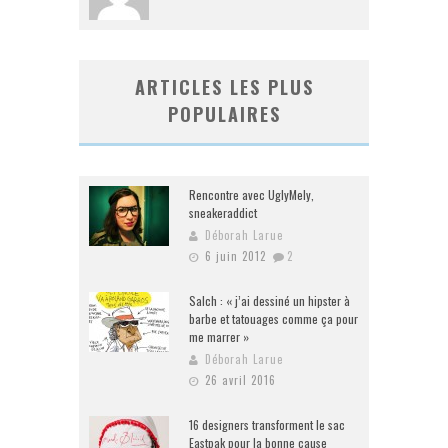
ARTICLES LES PLUS
POPULAIRES
Rencontre avec UglyMely,
sneakeraddict
Déborah Larue
6 juin 2012
2
Salch : « j’ai dessiné un hipster à
barbe et tatouages comme ça pour
me marrer »
Déborah Larue
26 avril 2016
16 designers transforment le sac
Eastpak pour la bonne cause