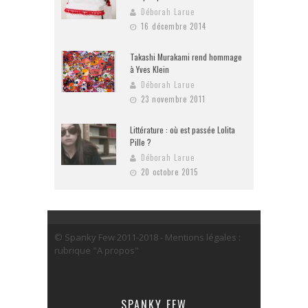
Déborah Larue
16 décembre 2014
Takashi Murakami rend hommage
à Yves Klein
Déborah Larue
23 novembre 2011
Littérature : où est passée Lolita
Pille ?
Déborah Larue
20 octobre 2015
© Spanky Few 2011-2018 - Mentions légales :
rubrique "A propos"
SPANKY FEW