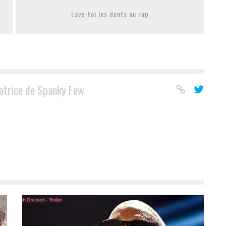
Lave-toi les dents au rap
atrice de Spanky Few