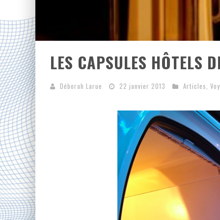
LES CAPSULES HÔTELS D
Déborah Larue
22 janvier 2013
Articles
,
Vo