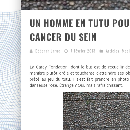
UN HOMME EN TUTU POU
CANCER DU SEIN
Déborah Larue
7 février 2013
Articles
,
Médi
La Carey Fondation, dont le but est de recueillir d
manière plutôt drôle et touchante d’atteindre ses obj
prêté au jeu du tutu. Il s’est fait prendre en pho
danseuse rose. Étrange ? Oui, mais rafraîchissant.