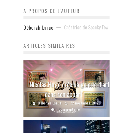
A PROPOS DE L'AUTEUR
Créatrice de Spanky Few
Déborah Larue
ARTICLES SIMILAIRES
Nicolas Hugo crée sa galerie d’art
dans son appart
Déborah Larue
22 novembre 2012
1 Commentaire