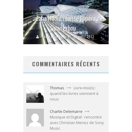
Zaha Hadid réalise l’opéra de
Guangzhou
Déborah Larue
24 avril 2013
COMMENTAIRES RÉCENTS
Thomas
Livre-moi(s) :
quand les livres viennent à
nous
Charlie Delemarre
Musique et Digital : rencontre
avec Christian Menez de Sony
Music