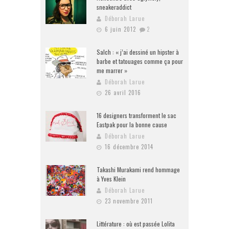
sneakeraddict
Déborah Larue
6 juin 2012
2
Salch : « j’ai dessiné un hipster à
barbe et tatouages comme ça pour
me marrer »
Déborah Larue
26 avril 2016
16 designers transforment le sac
Eastpak pour la bonne cause
Déborah Larue
16 décembre 2014
Takashi Murakami rend hommage
à Yves Klein
Déborah Larue
23 novembre 2011
Littérature : où est passée Lolita