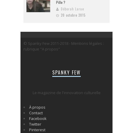
Pille ?
Déborah Larue
20 octobre 2015
© Spanky Few 2011-2018 - Mentions légales :
rubrique "A propos"
SPANKY FEW
Le magazine de l'innovation culturelle
À propos
Contact
Facebook
Twitter
Pinterest