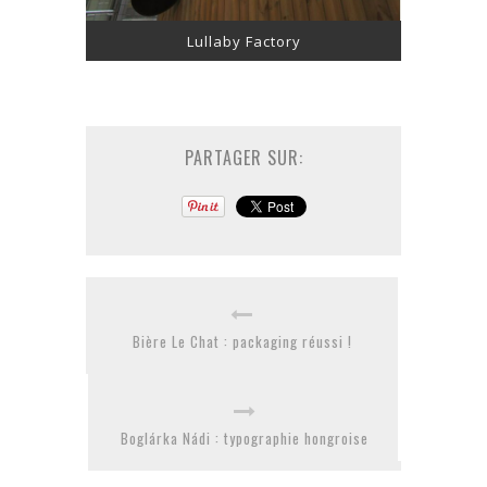
Lullaby Factory
PARTAGER SUR:
Bière Le Chat : packaging réussi !
Boglárka Nádi : typographie hongroise