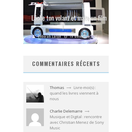
Lâche ton volant et mate un film
!
Déborah Larue
19 décembre 2011
COMMENTAIRES RÉCENTS
Thomas
Livre-moi(s) :
quand les livres viennent à
nous
Charlie Delemarre
Musique et Digital : rencontre
avec Christian Menez de Sony
Music