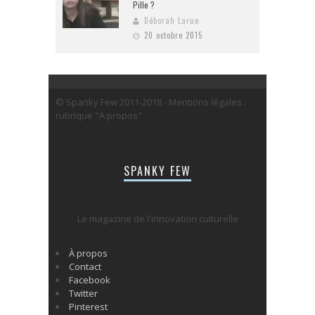
Pille ?
Déborah Larue
20 octobre 2015
© Spanky Few 2011-2018 - Mentions légales :
rubrique "A propos"
SPANKY FEW
Le magazine de l'innovation culturelle
À propos
Contact
Facebook
Twitter
Pinterest