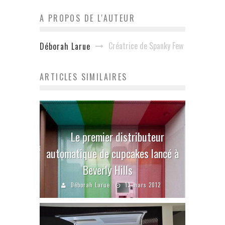
A PROPOS DE L'AUTEUR
Créatrice de Spanky Few
Déborah Larue
ARTICLES SIMILAIRES
Le premier distributeur
automatique de cupcakes lancé à
Beverly Hills
Déborah Larue
13 mars 2012