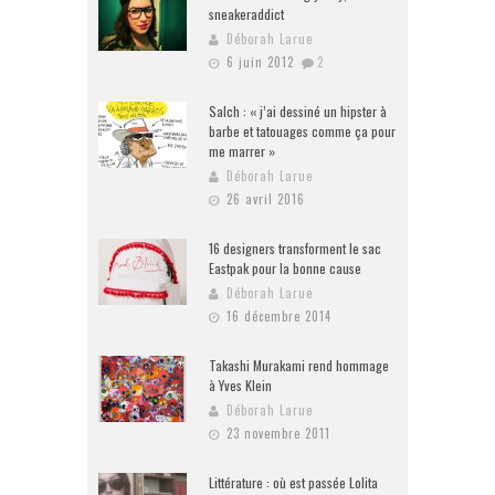
sneakeraddict
Déborah Larue
6 juin 2012
2
Salch : « j’ai dessiné un hipster à
barbe et tatouages comme ça pour
me marrer »
Déborah Larue
26 avril 2016
16 designers transforment le sac
Eastpak pour la bonne cause
Déborah Larue
16 décembre 2014
Takashi Murakami rend hommage
à Yves Klein
Déborah Larue
23 novembre 2011
Littérature : où est passée Lolita