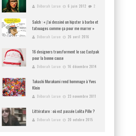
Déborah Larue
6 juin 2012
2
Salch : « j’ai dessiné un hipster à barbe et
tatouages comme ça pour me marrer »
Déborah Larue
26 avril 2016
16 designers transforment le sac Eastpak
pour la bonne cause
Déborah Larue
16 décembre 2014
Takashi Murakami rend hommage à Yves
Klein
Déborah Larue
23 novembre 2011
Littérature : où est passée Lolita Pille ?
Déborah Larue
20 octobre 2015