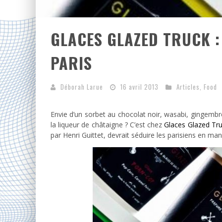
GLACES GLAZED TRUCK :
PARIS
Déborah Larue
16 avril 2013
Articles
,
Food
Envie d’un sorbet au chocolat noir, wasabi, gingembr
la liqueur de châtaigne ? C’est chez
Glaces Glazed Tr
par Henri Guittet, devrait séduire les parisiens en ma