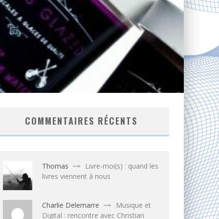
COMMENTAIRES RÉCENTS
Thomas
Livre-moi(s) : quand les
livres viennent à nous
Charlie Delemarre
Musique et
Digital : rencontre avec Christian