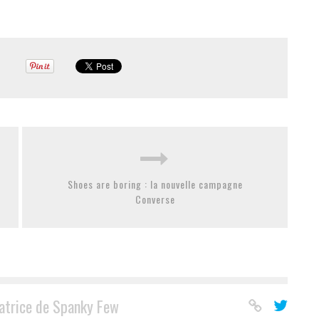
Shoes are boring : la nouvelle campagne
Converse
atrice de Spanky Few