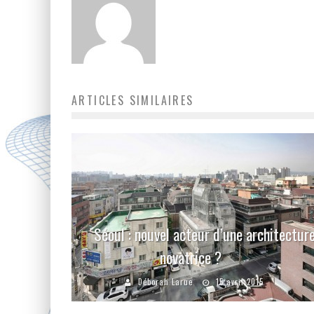
ARTICLES SIMILAIRES
Séoul : nouvel acteur d’une architectur
novatrice ?
Déborah Larue
15 avril 2015