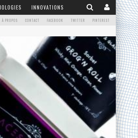
NOLOGIES
INNOVATIONS
À PROPOS
CONTACT
FACEBOOK
TWITTER
PINTEREST