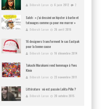
Déborah Larue
6 juin 2012
2
Salch : « j’ai dessiné un hipster à barbe et
tatouages comme ça pour me marrer »
Déborah Larue
26 avril 2016
16 designers transforment le sac Eastpak
pour la bonne cause
Déborah Larue
16 décembre 2014
Takashi Murakami rend hommage à Yves
Klein
Déborah Larue
23 novembre 2011
Littérature : où est passée Lolita Pille ?
Déborah Larue
20 octobre 2015