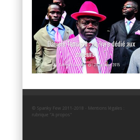
Daniele Tamagni : un livre dédié aux
sapeurs
Déborah Larue
29 octobre 2015
© Spanky Few 2011-2018 - Mentions légales :
rubrique "A propos"