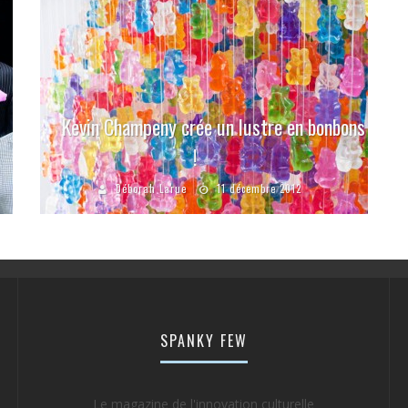
Kevin Champeny crée un lustre en bonbons
!
Déborah Larue
11 décembre 2012
SPANKY FEW
Le magazine de l'innovation culturelle