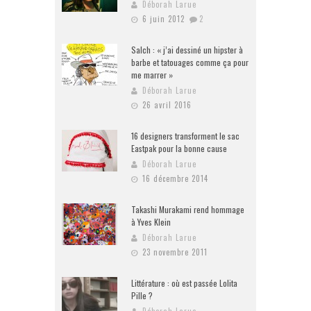
Déborah Larue
6 juin 2012
2
Salch : « j’ai dessiné un hipster à
barbe et tatouages comme ça pour
me marrer »
Déborah Larue
26 avril 2016
16 designers transforment le sac
Eastpak pour la bonne cause
Déborah Larue
16 décembre 2014
Takashi Murakami rend hommage
à Yves Klein
Déborah Larue
23 novembre 2011
Littérature : où est passée Lolita
Pille ?
Déborah Larue