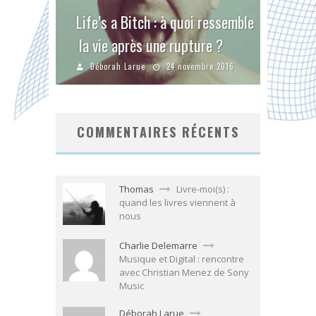
Life’s a Bitch : à quoi ressemble
la vie après une rupture ?
Déborah Larue
24 novembre 2016
COMMENTAIRES RÉCENTS
Thomas
Livre-moi(s) :
quand les livres viennent à
nous
Charlie Delemarre
Musique et Digital : rencontre
avec Christian Menez de Sony
Music
Déborah Larue