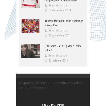
Déborah Larue
16 décembre 2014
Takashi Murakami rend hommage
à Yves Klein
Déborah Larue
23 novembre 2011
Littérature : où est passée Lolita
Pille ?
Déborah Larue
20 octobre 2015
© Spanky Few 2011-2018 - Mentions légales :
rubrique "A propos"
SPANKY FEW