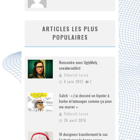
ARTICLES LES PLUS
POPULAIRES
Rencontre avec UglyMely,
sneakeraddict
Déborah Larue
6 juin 2012
2
Salch : « j’ai dessiné un hipster à
barbe et tatouages comme ça pour
me marrer »
Déborah Larue
26 avril 2016
16 designers transforment le sac
Eastpak pour la bonne cause