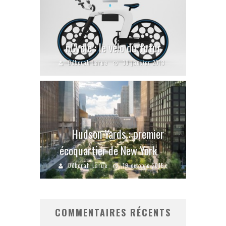
nCycle : le vélo du futur
Déborah Larue
30 janvier 2013
Hudson Yards : premier
écoquartier de New York
Déborah Larue
19 octobre 2015
COMMENTAIRES RÉCENTS