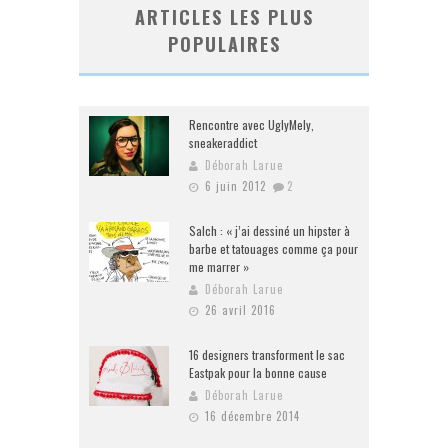
ARTICLES LES PLUS
POPULAIRES
Rencontre avec UglyMely,
sneakeraddict
Déborah Larue
6 juin 2012
2
Salch : « j’ai dessiné un hipster à
barbe et tatouages comme ça pour
me marrer »
Déborah Larue
26 avril 2016
16 designers transforment le sac
Eastpak pour la bonne cause
Déborah Larue
16 décembre 2014