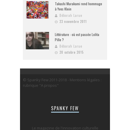
Takashi Murakami rend hommage
à Yves Klein
Déborah Larue
23 novembre 2011
Littérature : où est passée Lolita
Pille ?
Déborah Larue
20 octobre 2015
© Spanky Few 2011-2018 - Mentions légales :
rubrique "A propos"
SPANKY FEW
Le magazine de l'innovation culturelle