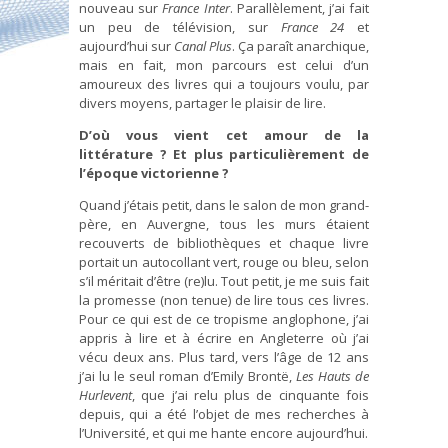
nouveau sur
France Inter
. Parallèlement, j’ai fait
un peu de télévision, sur
France 24
et
aujourd’hui sur
Canal Plus
. Ça paraît anarchique,
mais en fait, mon parcours est celui d’un
amoureux des livres qui a toujours voulu, par
divers moyens, partager le plaisir de lire.
D’où vous vient cet amour de la
littérature ? Et plus particulièrement de
l’époque victorienne ?
Quand j’étais petit, dans le salon de mon grand-
père, en Auvergne, tous les murs étaient
recouverts de bibliothèques et chaque livre
portait un autocollant vert, rouge ou bleu, selon
s’il méritait d’être (re)lu. Tout petit, je me suis fait
la promesse (non tenue) de lire tous ces livres.
Pour ce qui est de ce tropisme anglophone, j’ai
appris à lire et à écrire en Angleterre où j’ai
vécu deux ans. Plus tard, vers l’âge de 12 ans
j’ai lu le seul roman d’Emily Brontë,
Les Hauts de
Hurlevent
, que j’ai relu plus de cinquante fois
depuis, qui a été l’objet de mes recherches à
l’Université, et qui me hante encore aujourd’hui.