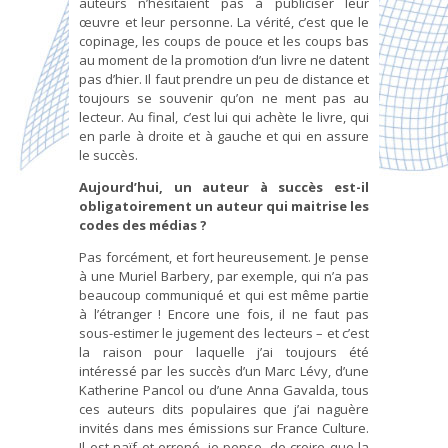
auteurs n’hésitaient pas à publiciser leur
œuvre et leur personne. La vérité, c’est que le
copinage, les coups de pouce et les coups bas
au moment de la promotion d’un livre ne datent
pas d’hier. Il faut prendre un peu de distance et
toujours se souvenir qu’on ne ment pas au
lecteur. Au final, c’est lui qui achète le livre, qui
en parle à droite et à gauche et qui en assure
le succès.
Aujourd’hui, un auteur à succès est-il
obligatoirement un auteur qui maitrise les
codes des médias ?
Pas forcément, et fort heureusement. Je pense
à une Muriel Barbery, par exemple, qui n’a pas
beaucoup communiqué et qui est même partie
à l’étranger ! Encore une fois, il ne faut pas
sous-estimer le jugement des lecteurs – et c’est
la raison pour laquelle j’ai toujours été
intéressé par les succès d’un Marc Lévy, d’une
Katherine Pancol ou d’une Anna Gavalda, tous
ces auteurs dits populaires que j’ai naguère
invités dans mes émissions sur France Culture.
Il est naïf et erroné, je pense, de croire que la