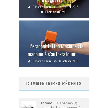
Déborah Larue
20 février 2012
4 Commentaires
Personal Tattoo Machine : la
machine à s’auto-tatouer
Déborah Larue
12 octobre 2015
COMMENTAIRES RÉCENTS
Thomas
Livre-moi(s) :
quand les livres viennent à