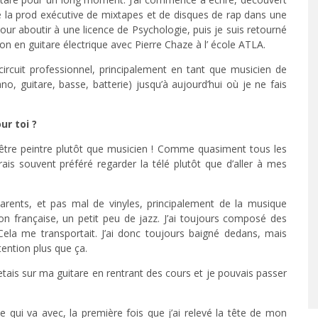
de la prod exécutive de mixtapes et de disques de rap dans une
pour aboutir à une licence de Psychologie, puis je suis retourné
 en guitare électrique avec Pierre Chaze à l’ école ATLA.
circuit professionnel, principalement en tant que musicien de
o, guitare, basse, batterie) jusqu’à aujourd’hui où je ne fais
ur toi ?
 être peintre plutôt que musicien ! Comme quasiment tous les
rais souvent préféré regarder la télé plutôt que d’aller à mes
arents, et pas mal de vinyles, principalement de la musique
n française, un petit peu de jazz. J’ai toujours composé des
la me transportait. J’ai donc toujours baigné dedans, mais
tention plus que ça.
 jetais sur ma guitare en rentrant des cours et je pouvais passer
e qui va avec, la première fois que j’ai relevé la tête de mon