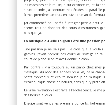
les machines et la musique sur ordinateurs, et fait 
structure indé. J’ai continué mes études en parallèle 
à mes premières amours en suivant un an de formation
J’ai commencé peu après à intégrer petit à petit le 
scène, tout en donnant des cours d’instruments (pian
plus que ça.
La musique a-t-elle toujours été une passion po
Une passion je ne sais pas… je crois que je voulais
gamins, j’avais horreur des cours de solfège et j’au
cours de piano si on m’avait donné le choix.
Par contre il y a toujours eu un piano chez mes p
classique, du rock des années 50 à 70, de la chanso
petits morceaux et écouté beaucoup de musique. Ce
c’était quelque chose de naturel, sans que j’y prête at
La vraie révélation s’est faite à l’adolescence, je me
des heures à jouer.
Ensuite sont venus les premiers concerts, l’adrénalin