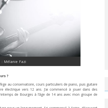
s : Mélanie Fazi
urs ?
fège au conservatoire, cours particuliers de piano, puis guitare
itare électrique vers 12 ans. J’ai commencé à jouer dans des
 Printemps de Bourges à l’âge de 14 ans avec mon groupe de
guitare pour un long moment. J’ai commencé à écrire, découvert