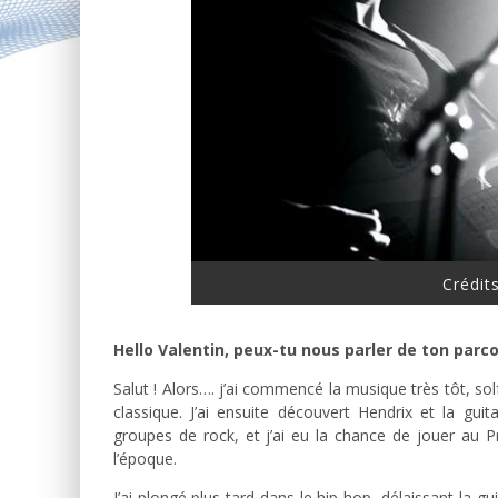
Crédit
Hello Valentin, peux-tu nous parler de ton parco
Salut ! Alors…. j’ai commencé la musique très tôt, sol
classique. J’ai ensuite découvert Hendrix et la gu
groupes de rock, et j’ai eu la chance de jouer au
l’époque.
J’ai plongé plus tard dans le hip-hop, délaissant la 