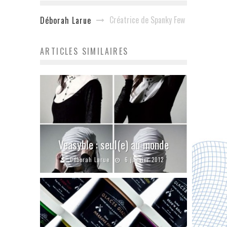
Créatrice de Spanky Few
Déborah Larue
ARTICLES SIMILAIRES
Veasyble : seul(e) au monde
Déborah Larue
6 janvier 2012