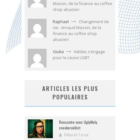
Massin, de la finance au coffee
shop alsacien
Raphael
Changement de
vie : Arnaud Massin, de la
finance au coffee shop
alsacien
Giulia
Adidas s’engage
pour la cause LGBT
ARTICLES LES PLUS
POPULAIRES
Rencontre avec UglyMely,
sneakeraddict
Déborah Larue