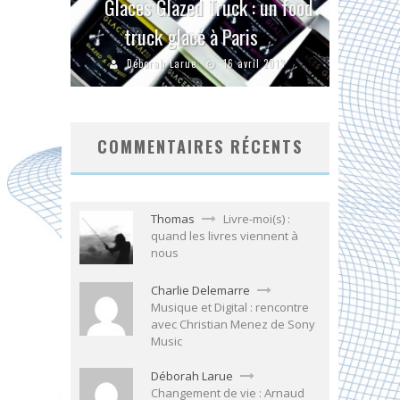
Glaces Glazed Truck : un food
truck glacé à Paris
Déborah Larue
16 avril 2013
COMMENTAIRES RÉCENTS
Thomas
Livre-moi(s) :
quand les livres viennent à
nous
Charlie Delemarre
Musique et Digital : rencontre
avec Christian Menez de Sony
Music
Déborah Larue
Changement de vie : Arnaud