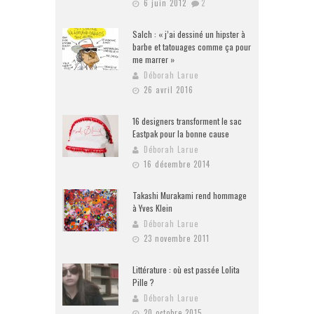
6 juin 2012
2
Salch : « j’ai dessiné un hipster à
barbe et tatouages comme ça pour
me marrer »
Déborah Larue
26 avril 2016
16 designers transforment le sac
Eastpak pour la bonne cause
Déborah Larue
16 décembre 2014
Takashi Murakami rend hommage
à Yves Klein
Déborah Larue
23 novembre 2011
Littérature : où est passée Lolita
Pille ?
Déborah Larue
20 octobre 2015