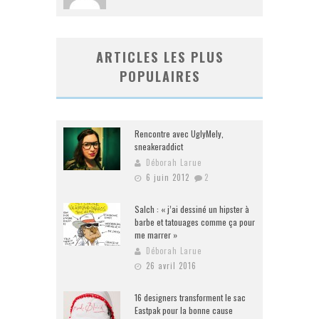
ARTICLES LES PLUS
POPULAIRES
Rencontre avec UglyMely,
sneakeraddict
Déborah Larue
6 juin 2012
2
Salch : « j’ai dessiné un hipster à
barbe et tatouages comme ça pour
me marrer »
Déborah Larue
26 avril 2016
16 designers transforment le sac
Eastpak pour la bonne cause