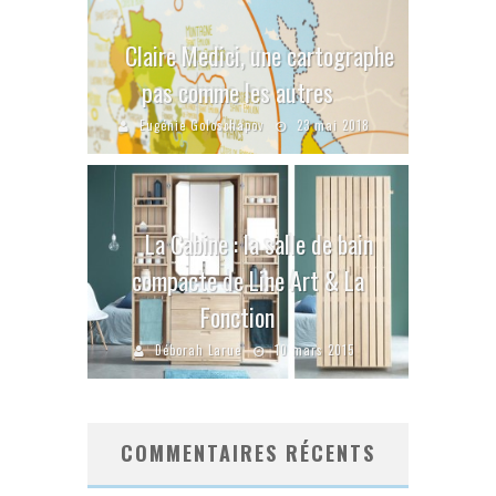
Claire Medici, une cartographe
pas comme les autres
Eugénie Goloschapov
23 mai 2018
La Cabine : la salle de bain
compacte de Line Art & La
Fonction
Déborah Larue
10 mars 2015
COMMENTAIRES RÉCENTS