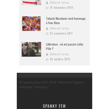
Déborah Larue
16 décembre 2014
Takashi Murakami rend hommage
à Yves Klein
Déborah Larue
23 novembre 2011
Littérature : où est passée Lolita
Pille ?
Déborah Larue
20 octobre 2015
© Spanky Few 2011-2018 - Mentions légales :
rubrique "A propos"
SPANKY FEW