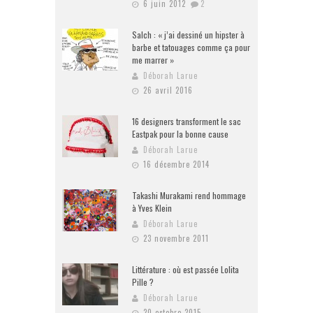
6 juin 2012
2
Salch : « j’ai dessiné un hipster à
barbe et tatouages comme ça pour
me marrer »
Déborah Larue
26 avril 2016
16 designers transforment le sac
Eastpak pour la bonne cause
Déborah Larue
16 décembre 2014
Takashi Murakami rend hommage
à Yves Klein
Déborah Larue
23 novembre 2011
Littérature : où est passée Lolita
Pille ?
Déborah Larue
20 octobre 2015