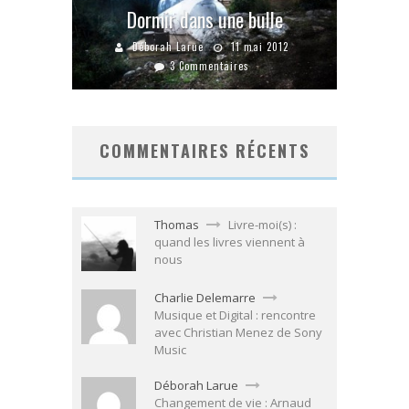
Dormir dans une bulle
Déborah Larue
11 mai 2012
3 Commentaires
COMMENTAIRES RÉCENTS
Thomas
Livre-moi(s) :
quand les livres viennent à
nous
Charlie Delemarre
Musique et Digital : rencontre
avec Christian Menez de Sony
Music
Déborah Larue
Changement de vie : Arnaud