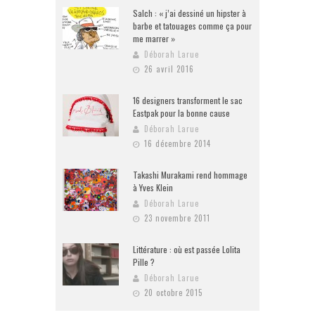
Salch : « j’ai dessiné un hipster à
barbe et tatouages comme ça pour
me marrer »
Déborah Larue
26 avril 2016
16 designers transforment le sac
Eastpak pour la bonne cause
Déborah Larue
16 décembre 2014
Takashi Murakami rend hommage
à Yves Klein
Déborah Larue
23 novembre 2011
Littérature : où est passée Lolita
Pille ?
Déborah Larue
20 octobre 2015