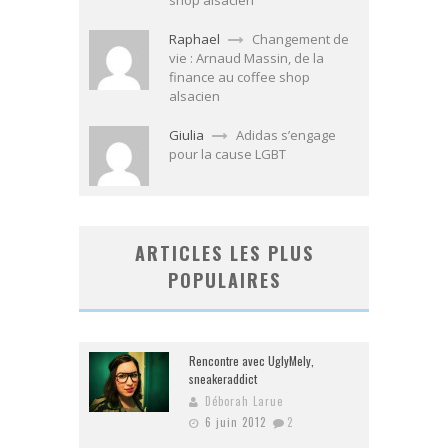
shop alsacien
Raphael
Changement de
vie : Arnaud Massin, de la
finance au coffee shop
alsacien
Giulia
Adidas s’engage
pour la cause LGBT
ARTICLES LES PLUS
POPULAIRES
Rencontre avec UglyMely,
sneakeraddict
Déborah Larue
6 juin 2012
2