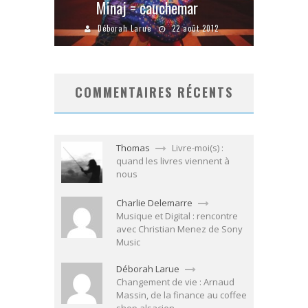
Minaj = cauchemar
Déborah Larue
22 août 2012
COMMENTAIRES RÉCENTS
Thomas
Livre-moi(s) :
quand les livres viennent à
nous
Charlie Delemarre
Musique et Digital : rencontre
avec Christian Menez de Sony
Music
Déborah Larue
Changement de vie : Arnaud
Massin, de la finance au coffee