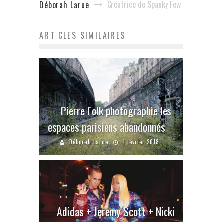
Créatrice de Spanky Few
Déborah Larue
ARTICLES SIMILAIRES
Pierre Folk photographie les
espaces parisiens abandonnés
Déborah Larue
1 février 2018
Adidas + Jeremy Scott + Nicki