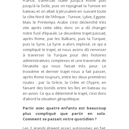
France, traversait l’Italie jusqu’à Rome puis
jusqu’à la Sicile, puis on rejoignait la Tunisie en
bateau et on allait à Jérusalem en suivant toute
la côte Nord de l’Afrique : Tunisie, Lybie, Egypte.
Mais le Printemps Arabe s’est déclenché très
vite après cette idée, donc on a dû changer
notre fusil d’épaule. Le deuxième trajet passait,
après Rome, par les Balkans, puis la Turquie,
puis la Syrie. La Syrie a alors implosé, ce qui a
compliqué le trajet, et nous avons dû renoncer
à traverser la Turquie pour des histoires
administratives complexes et une traversée de
l’Anatolie qui nous faisait très peur. Le
troisième et dernier trajet nous a fait passer,
après Rome toujours, entre les deux premières
routes : par la Grèce, la Crète et Chypre, en
faisant des bonds entre les îles en bateau ou
en avion. Ce qui a déterminé le trajet, c’est donc
d’abord la situation géopolitique.
Partir avec quatre enfants est beaucoup
plus compliqué que partir en solo.
Comment se passait votre quotidien ?
Les 3 grands étaient assez autonomes en fait.