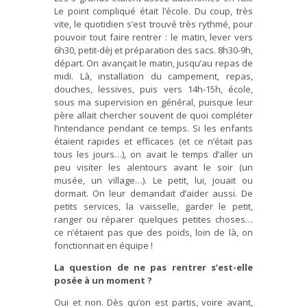
Le point compliqué était l’école. Du coup, très
vite, le quotidien s’est trouvé très rythmé, pour
pouvoir tout faire rentrer : le matin, lever vers
6h30, petit-dèj et préparation des sacs. 8h30-9h,
départ. On avançait le matin, jusqu’au repas de
midi. Là, installation du campement, repas,
douches, lessives, puis vers 14h-15h, école,
sous ma supervision en général, puisque leur
père allait chercher souvent de quoi compléter
l’intendance pendant ce temps. Si les enfants
étaient rapides et efficaces (et ce n’était pas
tous les jours…), on avait le temps d’aller un
peu visiter les alentours avant le soir (un
musée, un village…). Le petit, lui, jouait ou
dormait. On leur demandait d’aider aussi. De
petits services, la vaisselle, garder le petit,
ranger ou réparer quelques petites choses…
ce n’étaient pas que des poids, loin de là, on
fonctionnait en équipe !
La question de ne pas rentrer s’est-elle
posée à un moment ?
Oui et non. Dès qu’on est partis, voire avant,