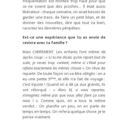
fréquentation est montée trop haut pour que
ce ne soient que des proches… Il était aussi
libérateur : chaque semaine, on avait besoin de
garder une trace, de faire un petit bilan, et de
donner des nouvelles, dire que tout va bien,
raconter les dernières péripéties.
Est-ce une expérience que tu as envie de
revivre avec ta famille ?
Mais CARREMENT. Les enfants l’ont même dit
après coup : « s
i tu me disais qu’on repart tout de
suite, je serais trop content, même si c’était pour
refaire exactement les mêmes choses
». On rêve de
repartir. De toute façon on va être obligés : on a
ème
eu une petite 5
, et elle n’a fait de voyage :
c’est injuste ! Quand on a dit ça aux grands, ils
ont rétorqué : «
Alors là, si vous repartez,
n’imaginez même pas que vous allez faire ça sans
nous !
». Comme quoi, on a tous le même
verdict… On planifie un peu, on en parle de
temps en temps. On refera quelque chose. Je le
pense vraiment.