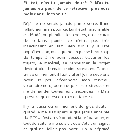
Et toi, n’as-tu jamais douté ? N’as-tu
jamais eu peur de te retrouver plusieurs
mois dans l’inconnu ?
Déjà, je ne serais jamais partie seule. Il me
fallait mon mari pour ça. Lui il était raisonnable
et décidé, on planifiait les choses, on discutait
de certains points, ce n’était pas très
insécurisant en fait. Bien sûr il y a une
appréhension, mais quand on passe beaucoup
de temps à réfléchir dessus, travailler les
trajets, le matériel, se renseigner, le projet
devient plus humain, moins stressant. Et puis
arrive un moment, il faut y aller ! Je me souviens
avoir un peu déconnecté mon cerveau,
volontairement, pour ne pas trop stresser et
me demander toutes les 5 secondes : « Mais
qu’est-ce qu’on est en train de faire ? »
Il y a aussi eu un moment de gros doute :
quand je me suis aperçue que j’étais enceinte
ème
du 4
… c’est arrivé pendant la préparation, et
tout de suite je me suis dit que c’était un signe,
et qu’il ne fallait pas partir. On a déprimé