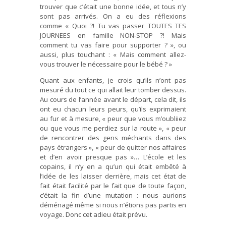
trouver que c’était une bonne idée, et tous n’y
sont pas arrivés. On a eu des réflexions
comme « Quoi ?! Tu vas passer TOUTES TES
JOURNEES en famille NON-STOP ?! Mais
comment tu vas faire pour supporter ? », ou
aussi, plus touchant : « Mais comment allez-
vous trouver le nécessaire pour le bébé ? »
Quant aux enfants, je crois qu’ils n’ont pas
mesuré du tout ce qui allait leur tomber dessus.
Au cours de l’année avant le départ, cela dit, ils
ont eu chacun leurs peurs, qu’ils exprimaient
au fur et à mesure, « peur que vous m’oubliiez
ou que vous me perdiez sur la route », « peur
de rencontrer des gens méchants dans des
pays étrangers », « peur de quitter nos affaires
et d’en avoir presque pas »… L’école et les
copains, il n’y en a qu’un qui était embêté à
l’idée de les laisser derrière, mais cet état de
fait était facilité par le fait que de toute façon,
c’était la fin d’une mutation : nous aurions
déménagé même si nous n’étions pas partis en
voyage. Donc cet adieu était prévu.