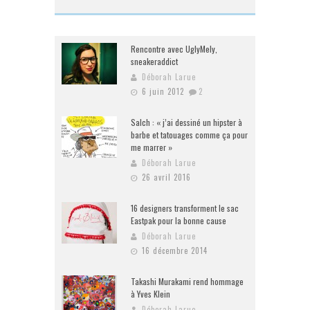
Rencontre avec UglyMely,
sneakeraddict
Déborah Larue
6 juin 2012
2
Salch : « j’ai dessiné un hipster à
barbe et tatouages comme ça pour
me marrer »
Déborah Larue
26 avril 2016
16 designers transforment le sac
Eastpak pour la bonne cause
Déborah Larue
16 décembre 2014
Takashi Murakami rend hommage
à Yves Klein
Déborah Larue