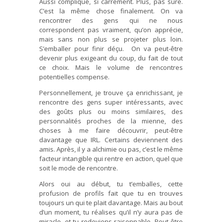
Aussi compliqué, si carrément. Plus, pas sûre.
C’est la même chose finalement. On va
rencontrer des gens qui ne nous
correspondent pas vraiment, qu’on apprécie,
mais sans non plus se projeter plus loin.
S’emballer pour finir déçu. On va peut-être
devenir plus exigeant du coup, du fait de tout
ce choix. Mais le volume de rencontres
potentielles compense.
Personnellement, je trouve ça enrichissant, je
rencontre des gens super intéressants, avec
des goûts plus ou moins similaires, des
personnalités proches de la mienne, des
choses à me faire découvrir, peut-être
davantage que IRL. Certains deviennent des
amis. Après, il y a alchimie ou pas, c’est le même
facteur intangible qui rentre en action, quel que
soit le mode de rencontre.
Alors oui au début, tu t’emballes, cette
profusion de profils fait que tu en trouves
toujours un qui te plait davantage. Mais au bout
d’un moment, tu réalises qu’il n’y aura pas de
miracle, et tu redeviens raisonnable. Peut-être