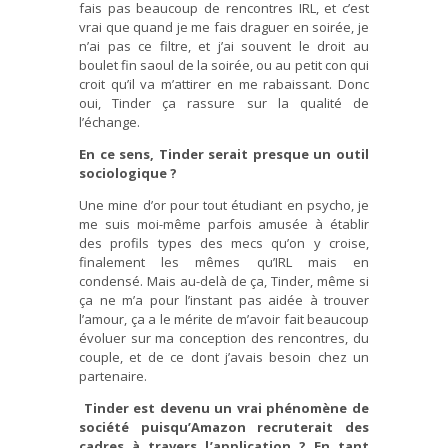
fais pas beaucoup de rencontres IRL, et c’est
vrai que quand je me fais draguer en soirée, je
n’ai pas ce filtre, et j’ai souvent le droit au
boulet fin saoul de la soirée, ou au petit con qui
croit qu’il va m’attirer en me rabaissant. Donc
oui, Tinder ça rassure sur la qualité de
l’échange.
En ce sens, Tinder serait presque un outil
sociologique ?
Une mine d’or pour tout étudiant en psycho, je
me suis moi-même parfois amusée à établir
des profils types des mecs qu’on y croise,
finalement les mêmes qu’IRL mais en
condensé. Mais au-delà de ça, Tinder, même si
ça ne m’a pour l’instant pas aidée à trouver
l’amour, ça a le mérite de m’avoir fait beaucoup
évoluer sur ma conception des rencontres, du
couple, et de ce dont j’avais besoin chez un
partenaire.
Tinder est devenu un vrai phénomène de
société puisqu’Amazon recruterait des
cadres à travers l’application ? En tant