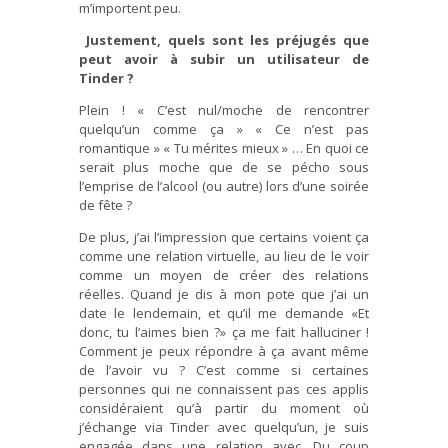
m’importent peu.
Justement, quels sont les préjugés que
peut avoir à subir un utilisateur de
Tinder ?
Plein ! « C’est nul/moche de rencontrer
quelqu’un comme ça » « Ce n’est pas
romantique » « Tu mérites mieux » … En quoi ce
serait plus moche que de se pécho sous
l’emprise de l’alcool (ou autre) lors d’une soirée
de fête ?
De plus, j’ai l’impression que certains voient ça
comme une relation virtuelle, au lieu de le voir
comme un moyen de créer des relations
réelles. Quand je dis à mon pote que j’ai un
date le lendemain, et qu’il me demande «Et
donc, tu l’aimes bien ?» ça me fait halluciner !
Comment je peux répondre à ça avant même
de l’avoir vu ? C’est comme si certaines
personnes qui ne connaissent pas ces applis
considéraient qu’à partir du moment où
j’échange via Tinder avec quelqu’un, je suis
engagée dans une relation avec. Du coup