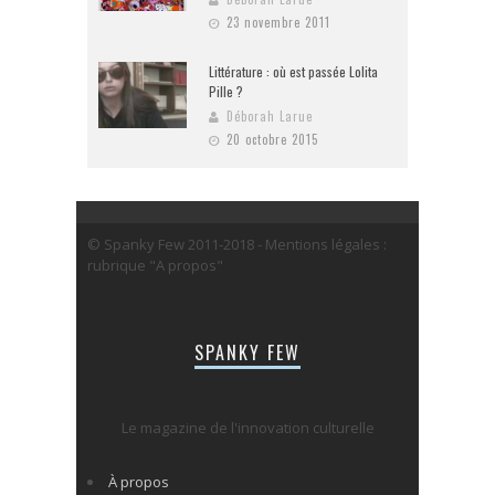
23 novembre 2011
Littérature : où est passée Lolita
Pille ?
Déborah Larue
20 octobre 2015
© Spanky Few 2011-2018 - Mentions légales :
rubrique "A propos"
SPANKY FEW
Le magazine de l'innovation culturelle
À propos