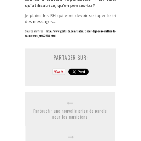
qu’utilisatrice, qu’en penses-tu ?
Je plains les RH qui vont devoir se taper le tri
des messages…
Source chiffres :
http://www.gentside.com/tinder/tinder-deja-deux-milliards-
de-matches_art62578.html
PARTAGER SUR:
Fantouch : une nouvelle prise de parole
pour les musiciens