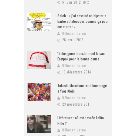
6 juin 2012
2
Salch : « j’ai dessiné un hipster à
barbe et tatouages comme ça pour
me marrer »
Déborah Larue
26 avril 2016
16 designers transforment le sac
Eastpak pour la bonne cause
Déborah Larue
16 décembre 2014
Takashi Murakami rend hommage
à Yves Klein
Déborah Larue
23 novembre 2011
Littérature : où est passée Lolita
Pille ?
Déborah Larue