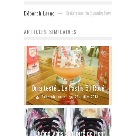
Créatrice de Spanky Few
Déborah Larue
ARTICLES SIMILAIRES
On a testé… Le Pastis 51 Rosé
Déborah Larue
22 juillet 2013
Quand Vans s’inspire de Henri