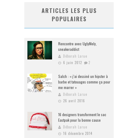
ARTICLES LES PLUS
POPULAIRES
Rencontre avec UglyMely,
sneakeraddict
Déborah Larue
6 juin 2012
2
Salch : « j’ai dessiné un hipster à
barbe et tatouages comme ça pour
me marrer »
Déborah Larue
26 avril 2016
16 designers transforment le sac
Eastpak pour la bonne cause
Déborah Larue
16 décembre 2014