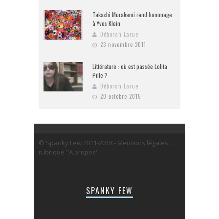
Takashi Murakami rend hommage
à Yves Klein
Déborah Larue
23 novembre 2011
Littérature : où est passée Lolita
Pille ?
Déborah Larue
20 octobre 2015
© Spanky Few 2011-2018 - Mentions légales :
rubrique "A propos"
SPANKY FEW