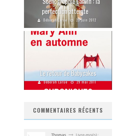
Scénographie Lanvin : la
perfection atteinte
Déborah Larue
25 juin 2012
Le retour de Babycakes
Déborah Larue
29 mai 2011
COMMENTAIRES RÉCENTS
Thomas
Livre-moi(s) :