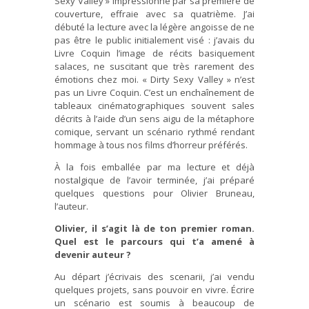
Sexy Valley » impressionne par sa première de
couverture, effraie avec sa quatrième. J’ai
débuté la lecture avec la légère angoisse de ne
pas être le public initialement visé : j’avais du
Livre Coquin l’image de récits basiquement
salaces, ne suscitant que très rarement des
émotions chez moi. « Dirty Sexy Valley » n’est
pas un Livre Coquin. C’est un enchaînement de
tableaux cinématographiques souvent sales
décrits à l’aide d’un sens aigu de la métaphore
comique, servant un scénario rythmé rendant
hommage à tous nos films d’horreur préférés.
À la fois emballée par ma lecture et déjà
nostalgique de l’avoir terminée, j’ai préparé
quelques questions pour Olivier Bruneau,
l’auteur.
Olivier, il s’agit là de ton premier roman.
Quel est le parcours qui t’a amené à
devenir auteur ?
Au départ j’écrivais des scenarii, j’ai vendu
quelques projets, sans pouvoir en vivre. Écrire
un scénario est soumis à beaucoup de