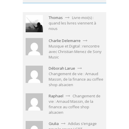
Thomas
Livre-moi(s) :
quand les livres viennent à
nous
Charlie Delemarre
Musique et Digital : rencontre
avec Christian Menez de Sony
Music
Déborah Larue
Changement de vie : Arnaud
Massin, de la finance au coffee
shop alsacien
Raphael
Changement de
vie : Arnaud Massin, de la
finance au coffee shop
alsacien
Giulia
Adidas s’engage
pour la cause LGBT