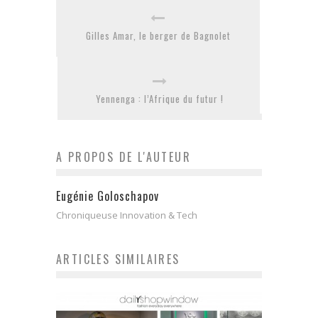
Gilles Amar, le berger de Bagnolet
Yennenga : l’Afrique du futur !
A PROPOS DE L'AUTEUR
Eugénie Goloschapov
Chroniqueuse Innovation & Tech
ARTICLES SIMILAIRES