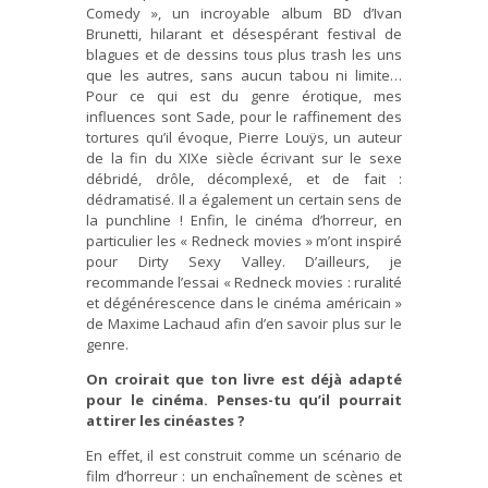
Comedy », un incroyable album BD d’Ivan
Brunetti, hilarant et désespérant festival de
blagues et de dessins tous plus trash les uns
que les autres, sans aucun tabou ni limite…
Pour ce qui est du genre érotique, mes
influences sont Sade, pour le raffinement des
tortures qu’il évoque, Pierre Louÿs, un auteur
de la fin du XIXe siècle écrivant sur le sexe
débridé, drôle, décomplexé, et de fait :
dédramatisé. Il a également un certain sens de
la punchline ! Enfin, le cinéma d’horreur, en
particulier les « Redneck movies » m’ont inspiré
pour Dirty Sexy Valley. D’ailleurs, je
recommande l’essai « Redneck movies : ruralité
et dégénérescence dans le cinéma américain »
de Maxime Lachaud afin d’en savoir plus sur le
genre.
On croirait que ton livre est déjà adapté
pour le cinéma. Penses-tu qu’il pourrait
attirer les cinéastes ?
En effet, il est construit comme un scénario de
film d’horreur : un enchaînement de scènes et