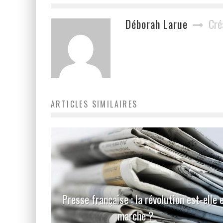
Déborah Larue
Cré
ARTICLES SIMILAIRES
Presse française : la révolution est-elle 
marche ?