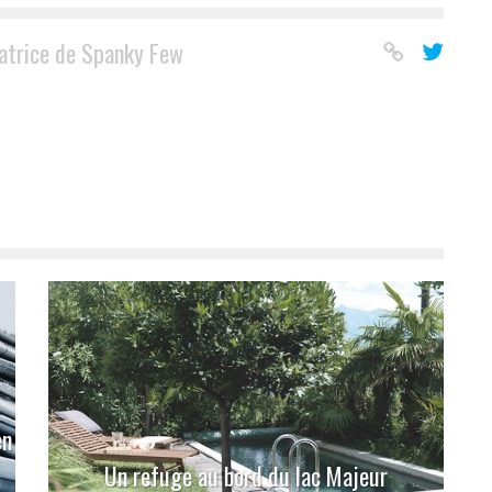
atrice de Spanky Few
en
Un refuge au bord du lac Majeur