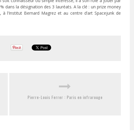
il soit connaisseur ou simple intéressé, il a son rôle à jouer par
 dans la désignation des 3 lauréats. A la clé : un prize money
 à l’Institut Bernard Magrez et au centre d’art Spacejunk de
Pierre-Louis Ferrer : Paris en infrarouge