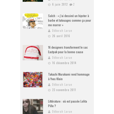
6 juin 2012
2
Salch : « j’ai dessiné un hipster à
barbe et tatouages comme ça pour
me marrer »
Déborah Larue
26 avril 2016
16 designers transforment le sac
Eastpak pour la bonne cause
Déborah Larue
16 décembre 2014
Takashi Murakami rend hommage
à Yves Klein
Déborah Larue
23 novembre 2011
Littérature : où est passée Lolita
Pille ?
Déborah Larue