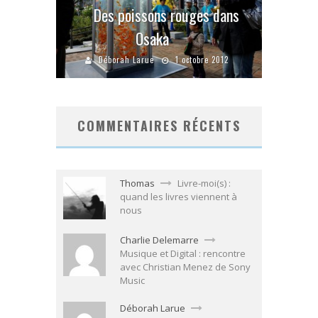
Des poissons rouges dans
Osaka
Déborah Larue
1 octobre 2012
COMMENTAIRES RÉCENTS
Thomas
Livre-moi(s) :
quand les livres viennent à
nous
Charlie Delemarre
Musique et Digital : rencontre
avec Christian Menez de Sony
Music
Déborah Larue