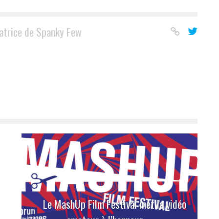
atrice de Spanky Few
Le MashUp Film Festival met la vidéo