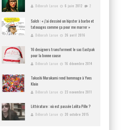
Déborah Larue
6 juin 2012
2
Salch : « j’ai dessiné un hipster à barbe et
tatouages comme ça pour me marrer »
Déborah Larue
26 avril 2016
16 designers transforment le sac Eastpak
pour la bonne cause
Déborah Larue
16 décembre 2014
Takashi Murakami rend hommage à Yves
Klein
Déborah Larue
23 novembre 2011
Littérature : où est passée Lolita Pille ?
Déborah Larue
20 octobre 2015