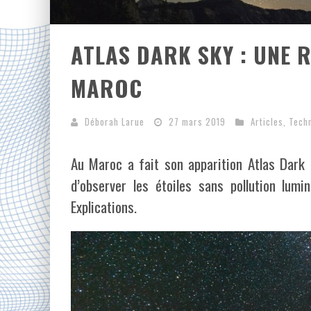
ATLAS DARK SKY : UNE R
MAROC
Déborah Larue
27 mars 2019
Articles
,
Tech
Au Maroc a fait son apparition Atlas Dark S
d’observer les étoiles sans pollution lumi
Explications.