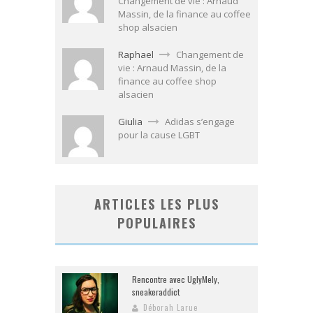
Changement de vie : Arnaud
Massin, de la finance au coffee
shop alsacien
Raphael
Changement de
vie : Arnaud Massin, de la
finance au coffee shop
alsacien
Giulia
Adidas s’engage
pour la cause LGBT
ARTICLES LES PLUS
POPULAIRES
Rencontre avec UglyMely,
sneakeraddict
Déborah Larue