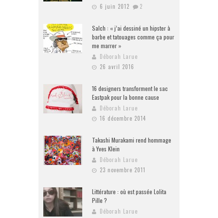
6 juin 2012
2
Salch : « j’ai dessiné un hipster à
barbe et tatouages comme ça pour
me marrer »
Déborah Larue
26 avril 2016
16 designers transforment le sac
Eastpak pour la bonne cause
Déborah Larue
16 décembre 2014
Takashi Murakami rend hommage
à Yves Klein
Déborah Larue
23 novembre 2011
Littérature : où est passée Lolita
Pille ?
Déborah Larue