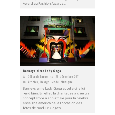
Award au Fashion Awards...
Barneys aime Lady Gaga
Déborah Larue
29 décembre 2011
Articles
,
Design
,
Mode
,
Musique
Barneys aime Lady Gaga et celle-ci le lui
rend bien. En effet, la chanteuse a créé un
concept store à son effigie pour la célèbre
enseigne américaine, à l'occasion des
fêtes de Noël. Le Gaga's...