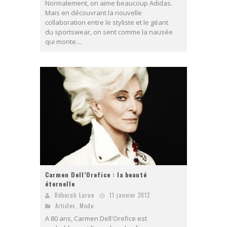
Normalement, on aime beaucoup Adidas.
Mais en découvrant la nouvelle
collaboration entre le styliste et le géant
du sportswear, on sent comme la nausée
qui monte....
Carmen Dell’Orefice : la beauté
éternelle
Déborah Larue
11 janvier 2012
Articles
,
Mode
A 80 ans, Carmen Dell'Orefice est