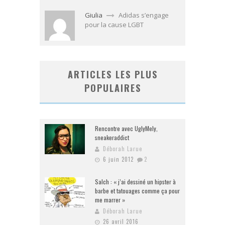
Giulia
Adidas s’engage
pour la cause LGBT
ARTICLES LES PLUS
POPULAIRES
Rencontre avec UglyMely,
sneakeraddict
Déborah Larue
6 juin 2012
2
Salch : « j’ai dessiné un hipster à
barbe et tatouages comme ça pour
me marrer »
Déborah Larue
26 avril 2016