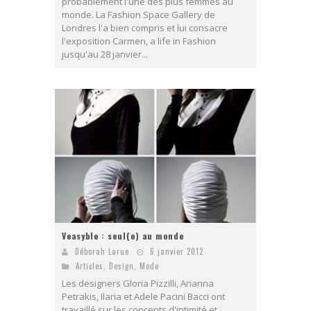
probablement l'une des plus femmes au
monde. La Fashion Space Gallery de
Londres l'a bien compris et lui consacre
l'exposition Carmen, a life in Fashion
jusqu'au 28 janvier...
Veasyble : seul(e) au monde
Déborah Larue
6 janvier 2012
Articles
,
Design
,
Mode
Les designers Gloria Pizzilli, Arianna
Petrakis, Ilaria et Adele Pacini Bacci ont
travaillé sur les concepts d'intimité et