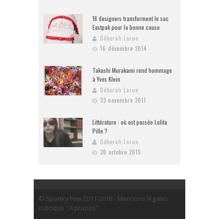
16 designers transforment le sac
Eastpak pour la bonne cause
Déborah Larue
16 décembre 2014
Takashi Murakami rend hommage
à Yves Klein
Déborah Larue
23 novembre 2011
Littérature : où est passée Lolita
Pille ?
Déborah Larue
20 octobre 2015
© Spanky Few 2011-2018 - Mentions légales :
rubrique "A propos"