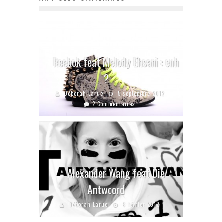
Reebok feat Melody Ehsani : euh
?
Déborah Larue
5 septembre 2012
2 Commentaires
Alexander Wang feat Die
Antwoord
Déborah Larue
8 février 2012