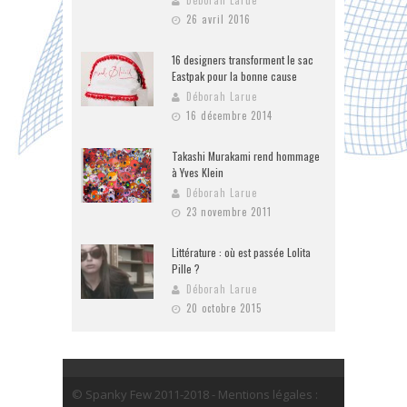
Déborah Larue
26 avril 2016
16 designers transforment le sac
Eastpak pour la bonne cause
Déborah Larue
16 décembre 2014
Takashi Murakami rend hommage
à Yves Klein
Déborah Larue
23 novembre 2011
Littérature : où est passée Lolita
Pille ?
Déborah Larue
20 octobre 2015
© Spanky Few 2011-2018 - Mentions légales :