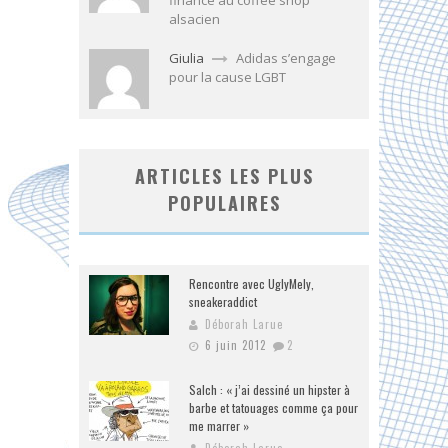
finance au coffee shop
alsacien
Giulia
Adidas s’engage
pour la cause LGBT
ARTICLES LES PLUS
POPULAIRES
Rencontre avec UglyMely,
sneakeraddict
Déborah Larue
6 juin 2012
2
Salch : « j’ai dessiné un hipster à
barbe et tatouages comme ça pour
me marrer »