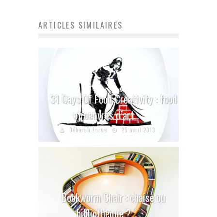
ARTICLES SIMILAIRES
31 Days Of Food Creativity : food
et oeuvres d’art
Déborah Larue
25 avril 2013
Bookworm Chair : chaise ou
bibliothèque ?