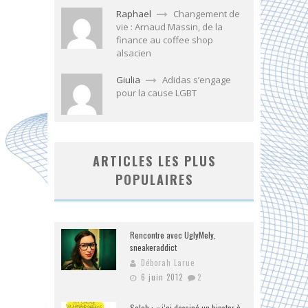
Raphael
Changement de
vie : Arnaud Massin, de la
finance au coffee shop
alsacien
Giulia
Adidas s’engage
pour la cause LGBT
ARTICLES LES PLUS
POPULAIRES
Rencontre avec UglyMely,
sneakeraddict
Déborah Larue
6 juin 2012
2
Salch : « j’ai dessiné un hipster à