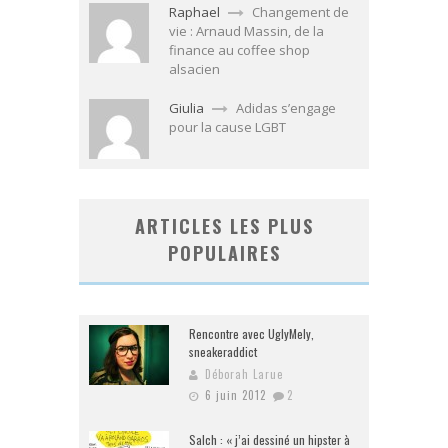
Raphael
Changement de
vie : Arnaud Massin, de la
finance au coffee shop
alsacien
Giulia
Adidas s’engage
pour la cause LGBT
ARTICLES LES PLUS
POPULAIRES
Rencontre avec UglyMely,
sneakeraddict
Déborah Larue
6 juin 2012
2
Salch : « j’ai dessiné un hipster à