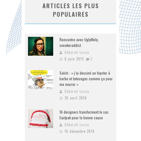
ARTICLES LES PLUS
POPULAIRES
Rencontre avec UglyMely,
sneakeraddict
Déborah Larue
6 juin 2012
2
Salch : « j’ai dessiné un hipster à
barbe et tatouages comme ça pour
me marrer »
Déborah Larue
26 avril 2016
16 designers transforment le sac
Eastpak pour la bonne cause
Déborah Larue
16 décembre 2014