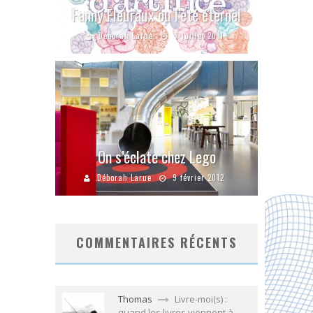
Fanny Fleuraux ou l’été éternel
Déborah Larue
7 juillet 2011
On s’éclate chez Lego
Déborah Larue
9 février 2012
COMMENTAIRES RÉCENTS
Thomas
Livre-moi(s) :
quand les livres viennent à