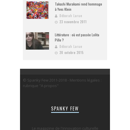
Takashi Murakami rend hommage
à Yves Klein
Déborah Larue
23 novembre 2011
Littérature : où est passée Lolita
Pille ?
Déborah Larue
20 octobre 2015
© Spanky Few 2011-2018 - Mentions légales :
rubrique "A propos"
SPANKY FEW
Le magazine de l'innovation culturelle