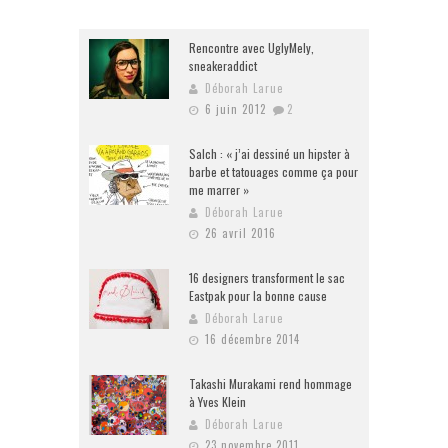
Rencontre avec UglyMely,
sneakeraddict
Déborah Larue
6 juin 2012
2
Salch : « j’ai dessiné un hipster à
barbe et tatouages comme ça pour
me marrer »
Déborah Larue
26 avril 2016
16 designers transforment le sac
Eastpak pour la bonne cause
Déborah Larue
16 décembre 2014
Takashi Murakami rend hommage
à Yves Klein
Déborah Larue
23 novembre 2011