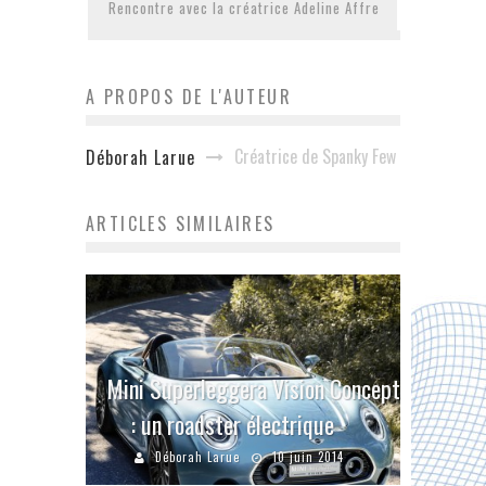
Rencontre avec la créatrice Adeline Affre
A PROPOS DE L'AUTEUR
Créatrice de Spanky Few
Déborah Larue
ARTICLES SIMILAIRES
Mini Superleggera Vision Concept
: un roadster électrique
Déborah Larue
10 juin 2014