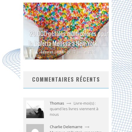
20.000 pétales multicolores pour
la Galeria Melissa à New York
Déborah Larue
17 juillet 2014
COMMENTAIRES RÉCENTS
Thomas
Livre-moi(s) :
quand les livres viennent à
nous
Charlie Delemarre