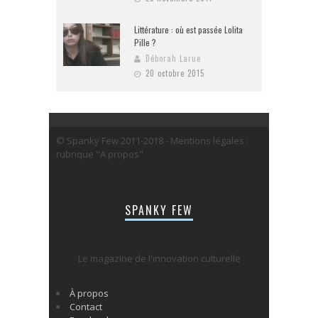
Littérature : où est passée Lolita
Pille ?
Déborah Larue
20 octobre 2015
© Spanky Few 2011-2018 - Mentions légales :
rubrique "A propos"
SPANKY FEW
Le magazine de l'innovation culturelle
À propos
Contact