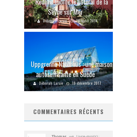
Redline habille le littoral de la
Seyne sur Mer
Déborah Larue
28 avril 2014
Uppgrenna Naturhus : une maison
autosuffisante en Suède
Déborah Larue
19 décembre 2017
COMMENTAIRES RÉCENTS
Thomas
Livre-moi(s) :