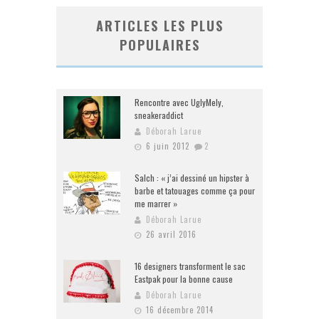
ARTICLES LES PLUS
POPULAIRES
Rencontre avec UglyMely,
sneakeraddict
Déborah Larue
6 juin 2012
2
Salch : « j’ai dessiné un hipster à
barbe et tatouages comme ça pour
me marrer »
Déborah Larue
26 avril 2016
16 designers transforment le sac
Eastpak pour la bonne cause
Déborah Larue
16 décembre 2014