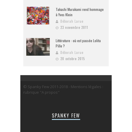
Takashi Murakami rend hommage
à Yves Klein
Déborah Larue
23 novembre 2011
Littérature : où est passée Lolita
Pille ?
Déborah Larue
20 octobre 2015
© Spanky Few 2011-2018 - Mentions légales :
rubrique "A propos"
SPANKY FEW