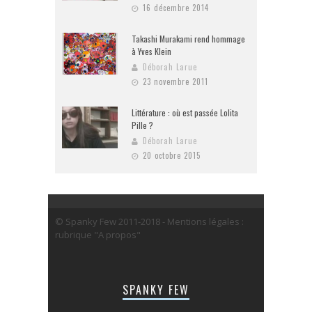
16 décembre 2014
Takashi Murakami rend hommage
à Yves Klein
Déborah Larue
23 novembre 2011
Littérature : où est passée Lolita
Pille ?
Déborah Larue
20 octobre 2015
© Spanky Few 2011-2018 - Mentions légales :
rubrique "A propos"
SPANKY FEW