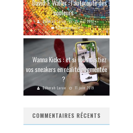
David T. Waller : l’autoroute des
couleurs
Déborah Larue
16 mai 2012
1 Commentaire
Wanna Kicks : et si vous testiez
vos sneakers en réalité augmentée
?
Déborah Larue
11 juin 2019
COMMENTAIRES RÉCENTS