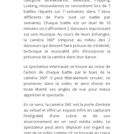
catégorie (Breakdance, Newstyle, Popping,
Locking, Housedance) se rencontrent lors de 7
battles répartis sur 7 semaines dans 7 lieux
différents de Paris (soit un battle par
semaine). Chaque battle est un duel de 10
minutes où s’affrontent 2 danseurs improvisant
sur une musique. Au cours de leurs échanges,
la caméra 360° s’impose au milieu des 2
danseurs qui doivent faire preuve de créativité,
technique et musicalité afin d’incorporer la
présence de la caméra dans leur danse.
Le spectateur-internaute se trouve au coeur de
l’action de chaque battle par le biais de la
caméra 360°. Il peut littéralement circuler, se
promener dans la vidéo, et ainsi choisir en
toute liberté ses angles de vue pour mieux
apprécier le spectacle.
En ce sens, la caméra 360 ̊ est la porte d’entrée
au virtuel et offre un espace infini en capturant
l’intégralité d’une scène et de son
environnement en un seul média vidéo. Le
spectateur peut alors déplacer son regard au
sein de la vidéo comme s’il se trouvait au coeur