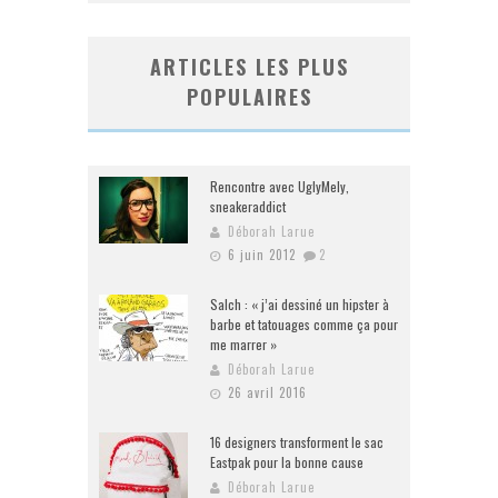
ARTICLES LES PLUS
POPULAIRES
Rencontre avec UglyMely,
sneakeraddict
Déborah Larue
6 juin 2012
2
Salch : « j’ai dessiné un hipster à
barbe et tatouages comme ça pour
me marrer »
Déborah Larue
26 avril 2016
16 designers transforment le sac
Eastpak pour la bonne cause
Déborah Larue