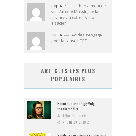
Raphael
Changement de
vie : Arnaud Massin, de la
finance au coffee shop
alsacien
Giulia
Adidas s’engage
pour la cause LGBT
ARTICLES LES PLUS
POPULAIRES
Rencontre avec UglyMely,
sneakeraddict
Déborah Larue
6 juin 2012
2
Salch : « j’ai dessiné un hipster à