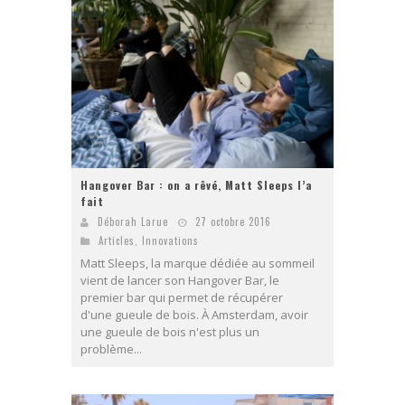
Hangover Bar : on a rêvé, Matt Sleeps l’a
fait
Déborah Larue
27 octobre 2016
Articles
,
Innovations
Matt Sleeps, la marque dédiée au sommeil
vient de lancer son Hangover Bar, le
premier bar qui permet de récupérer
d'une gueule de bois. À Amsterdam, avoir
une gueule de bois n'est plus un
problème...