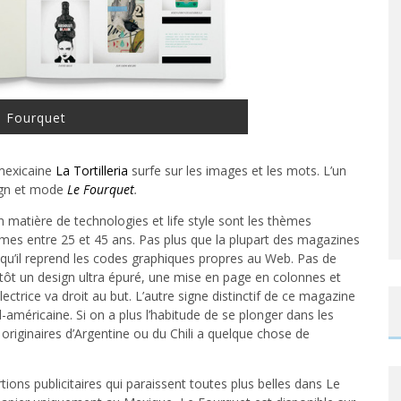
e Fourquet
 mexicaine
La Tortilleria
surfe sur les images et les mots. L’un
sign et mode
Le Fourquet
.
matière de technologies et life style sont les thèmes
mes entre 25 et 45 ans. Pas plus que la plupart des magazines
st qu’il reprend les codes graphiques propres au Web. Pas de
utôt un design ultra épuré, une mise en page en colonnes et
lectrice va droit au but. L’autre signe distinctif de ce magazine
ud-américaine. Si on a plus l’habitude de se plonger dans les
riginaires d’Argentine ou du Chili a quelque chose de
ions publicitaires qui paraissent toutes plus belles dans Le