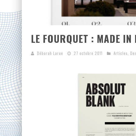
LE FOURQUET : MADE IN
Déborah Larue
27 octobre 2011
Articles
,
De