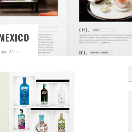
 MEXICO
sign
,
Médias