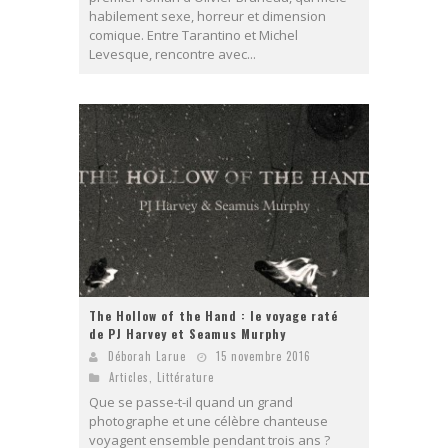
habilement sexe, horreur et dimension
comique. Entre Tarantino et Michel
Levesque, rencontre avec...
The Hollow of the Hand : le voyage raté
de PJ Harvey et Seamus Murphy
Déborah Larue
15 novembre 2016
Articles
,
Littérature
Que se passe-t-il quand un grand
photographe et une célèbre chanteuse
voyagent ensemble pendant trois ans ?