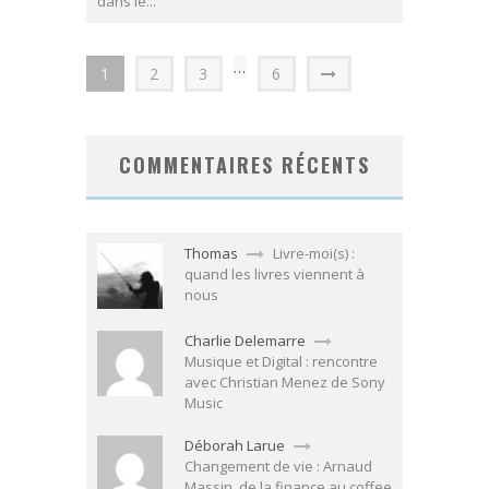
dans le...
…
1
2
3
6
COMMENTAIRES RÉCENTS
Thomas
Livre-moi(s) :
quand les livres viennent à
nous
Charlie Delemarre
Musique et Digital : rencontre
avec Christian Menez de Sony
Music
Déborah Larue
Changement de vie : Arnaud
Massin, de la finance au coffee