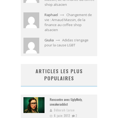
shop alsacien
Raphael
Changement de
vie : Arnaud Massin, de la
finance au coffee shop
alsacien
Giulia
Adidas s’engage
pour la cause LGBT
ARTICLES LES PLUS
POPULAIRES
Rencontre avec UglyMely,
sneakeraddict
Déborah Larue
6 juin 2012
2