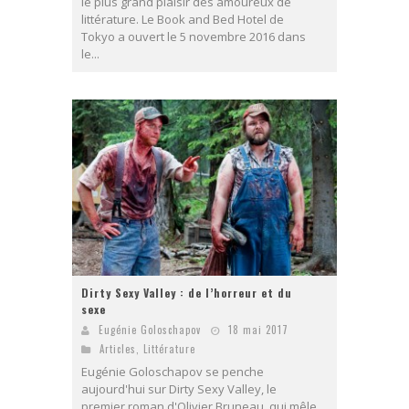
le plus grand plaisir des amoureux de
littérature. Le Book and Bed Hotel de
Tokyo a ouvert le 5 novembre 2016 dans
le...
Dirty Sexy Valley : de l’horreur et du
sexe
Eugénie Goloschapov
18 mai 2017
Articles
,
Littérature
Eugénie Goloschapov se penche
aujourd'hui sur Dirty Sexy Valley, le
premier roman d'Olivier Bruneau, qui mêle