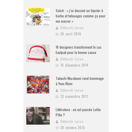
Salch : « j’ai dessiné un hipster à
barbe et tatouages comme ça pour
me marrer »
Déborah Larue
26 avril 2016
16 designers transforment le sac
Eastpak pour la bonne cause
Déborah Larue
16 décembre 2014
Takashi Murakami rend hommage
à Yves Klein
Déborah Larue
23 novembre 2011
Littérature : où est passée Lolita
Pille ?
Déborah Larue
20 octobre 2015