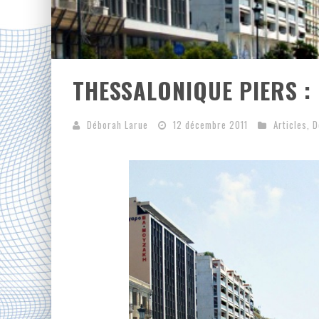
THESSALONIQUE PIERS :
Déborah Larue
12 décembre 2011
Articles
,
D