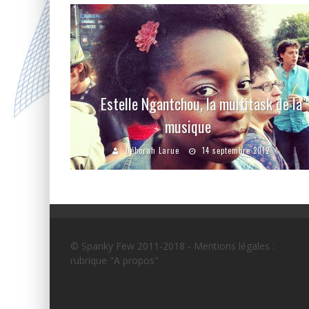
Estelle Ngantchou, la multitask de la
musique
Déborah Larue
14 septembre 2012
© Spanky Few 2011-2018 - Mentions légales :
rubrique "A propos"