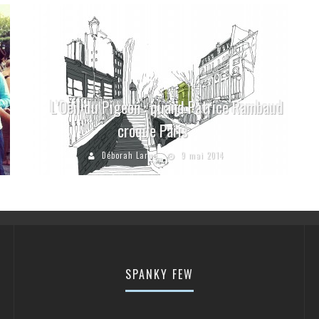
L’Oeil du Pigeon : quand Patrice Rambaud
croque Paris
Déborah Larue
9 mai 2014
SPANKY FEW