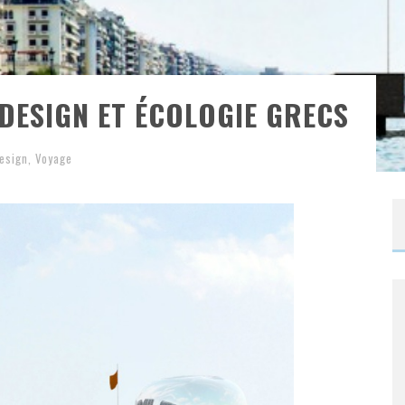
 DESIGN ET ÉCOLOGIE GRECS
esign
,
Voyage