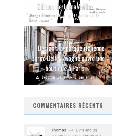
Editors de Joana Avillez
Déborah Larue
17 octobre 2012
Design : la marque italienne
Borgo Delle Tovaglie ouvre une
boutique à Paris
Déborah Larue
5 janvier 2015
COMMENTAIRES RÉCENTS
Thomas
Livre-moi(s) :
quand les livres viennent à