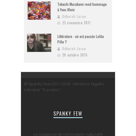
Takashi Murakami rend hommage
à Yves Klein
Déborah Larue
23 novembre 2011
Littérature : où est passée Lolita
Pille ?
Déborah Larue
20 octobre 2015
© Spanky Few 2011-2018 - Mentions légales :
rubrique "A propos"
SPANKY FEW
Le magazine de l'innovation culturelle