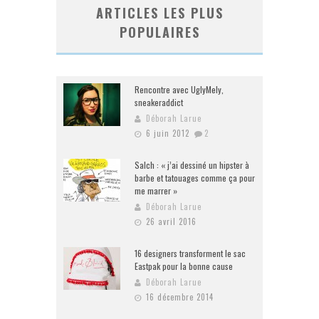
ARTICLES LES PLUS
POPULAIRES
Rencontre avec UglyMely,
sneakeraddict
Déborah Larue
6 juin 2012
2
Salch : « j’ai dessiné un hipster à
barbe et tatouages comme ça pour
me marrer »
Déborah Larue
26 avril 2016
16 designers transforment le sac
Eastpak pour la bonne cause
Déborah Larue
16 décembre 2014