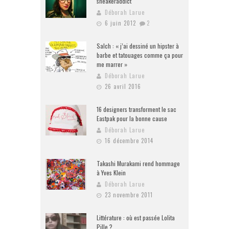
sneakeraddict
Déborah Larue
6 juin 2012
2
Salch : « j’ai dessiné un hipster à
barbe et tatouages comme ça pour
me marrer »
Déborah Larue
26 avril 2016
16 designers transforment le sac
Eastpak pour la bonne cause
Déborah Larue
16 décembre 2014
Takashi Murakami rend hommage
à Yves Klein
Déborah Larue
23 novembre 2011
Littérature : où est passée Lolita
Pille ?