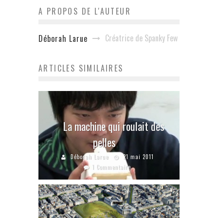
A PROPOS DE L'AUTEUR
Créatrice de Spanky Few
Déborah Larue
ARTICLES SIMILAIRES
La machine qui roulait des
pelles
Déborah Larue
21 mai 2011
1 Commentaire