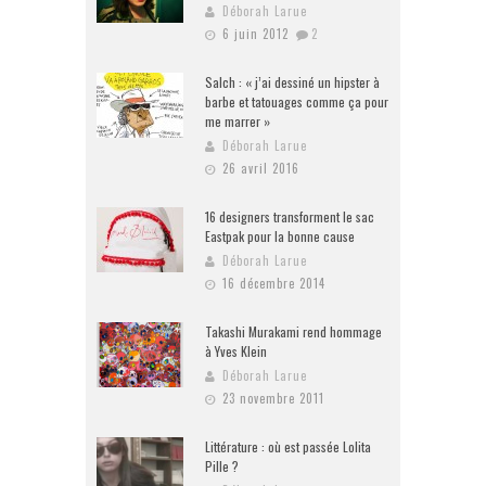
Déborah Larue
6 juin 2012
2
Salch : « j’ai dessiné un hipster à
barbe et tatouages comme ça pour
me marrer »
Déborah Larue
26 avril 2016
16 designers transforment le sac
Eastpak pour la bonne cause
Déborah Larue
16 décembre 2014
Takashi Murakami rend hommage
à Yves Klein
Déborah Larue
23 novembre 2011
Littérature : où est passée Lolita
Pille ?