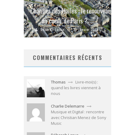
Chantier des Halles : le renouveau
au coeur de Paris ?
Déborah Larue
30 janvier 2015
COMMENTAIRES RÉCENTS
Thomas
Livre-moi(s) :
quand les livres viennent à
nous
Charlie Delemarre
Musique et Digital : rencontre
avec Christian Menez de Sony
Music