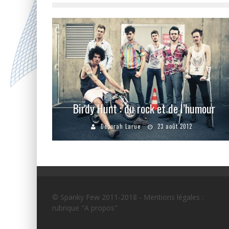
Birdy Hunt : du rock et de l’humour
Déborah Larue
23 août 2012
© Spanky Few 2011-2018 - Mentions légales :
rubrique "A propos"