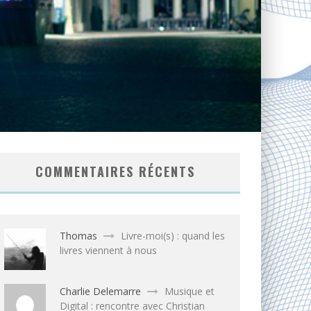
COMMENTAIRES RÉCENTS
Thomas
Livre-moi(s) : quand les
livres viennent à nous
Charlie Delemarre
Musique et
Digital : rencontre avec Christian