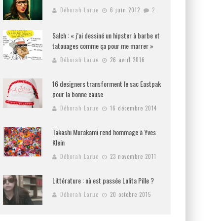
Déborah Larue
6 juin 2012
2
Salch : « j’ai dessiné un hipster à barbe et
tatouages comme ça pour me marrer »
Déborah Larue
26 avril 2016
16 designers transforment le sac Eastpak
pour la bonne cause
Déborah Larue
16 décembre 2014
Takashi Murakami rend hommage à Yves
Klein
Déborah Larue
23 novembre 2011
Littérature : où est passée Lolita Pille ?
Déborah Larue
20 octobre 2015