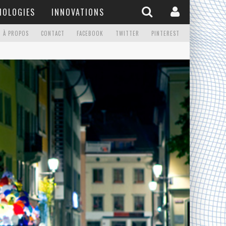
NOLOGIES
INNOVATIONS
À PROPOS
CONTACT
FACEBOOK
TWITTER
PINTEREST