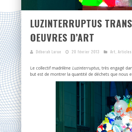
LUZINTERRUPTUS TRANS
OEUVRES D’ART
Déborah Larue
20 février 2013
Art
,
Articles
Le collectif madrilène
Luzinterruptus
, très engagé dan
but est de montrer la quantité de déchets que nous 