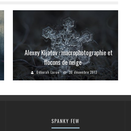
Alexey Kljatov : macrophotographie et
flocons de neige
Déborah Larue
20 décembre 2013
SPANKY FEW