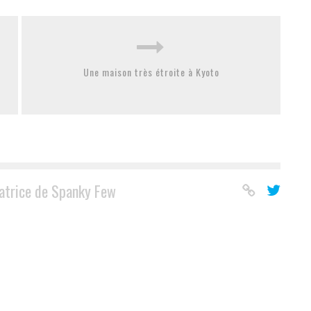
Une maison très étroite à Kyoto
atrice de Spanky Few