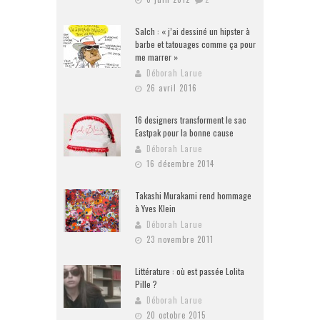
Salch : « j’ai dessiné un hipster à
barbe et tatouages comme ça pour
me marrer »
Déborah Larue
26 avril 2016
16 designers transforment le sac
Eastpak pour la bonne cause
Déborah Larue
16 décembre 2014
Takashi Murakami rend hommage
à Yves Klein
Déborah Larue
23 novembre 2011
Littérature : où est passée Lolita
Pille ?
Déborah Larue
20 octobre 2015