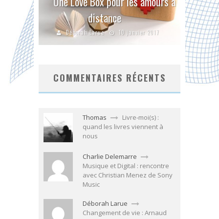
Une Love Box pour les amours à
distance
Déborah Larue
10 janvier 2017
COMMENTAIRES RÉCENTS
Thomas
Livre-moi(s) :
quand les livres viennent à
nous
Charlie Delemarre
Musique et Digital : rencontre
avec Christian Menez de Sony
Music
Déborah Larue
Changement de vie : Arnaud