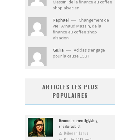
Massin, de la finance au coffee
shop alsacien
Raphael
Changement de
vie : Arnaud Massin, de la
finance au coffee shop
alsacien
Giulia
Adidas s’engage
pour la cause LGBT
ARTICLES LES PLUS
POPULAIRES
Rencontre avec UglyMely,
sneakeraddict
Déborah Larue
6 juin 2012
2