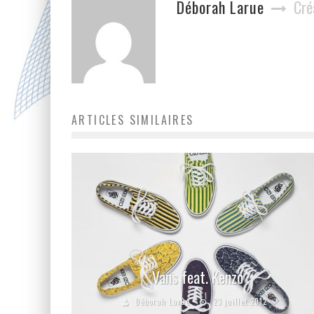
Déborah Larue
Cré
ARTICLES SIMILAIRES
Vans feat. Kenzo
Déborah Larue
23 juillet 2012