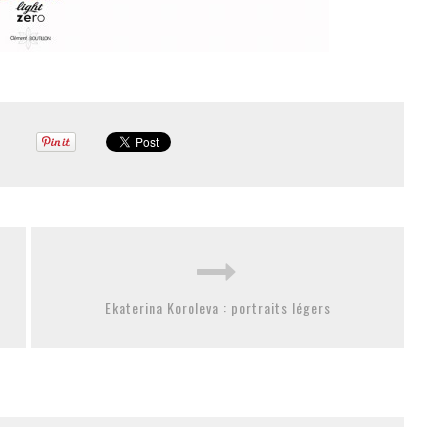
Ekaterina Koroleva : portraits légers