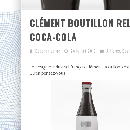
CLÉMENT BOUTILLON REL
COCA-COLA
Déborah Larue
24 juillet 2013
Articles
,
Des
Le designer industriel français Clément Boutillon s’e
Qu’en pensez-vous ?