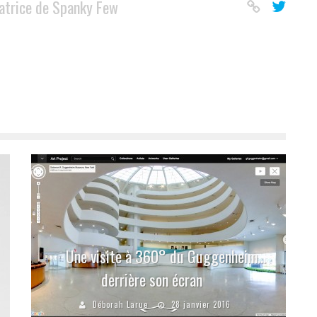
atrice de Spanky Few
Une visite à 360° du Guggenheim…
derrière son écran
Déborah Larue
28 janvier 2016