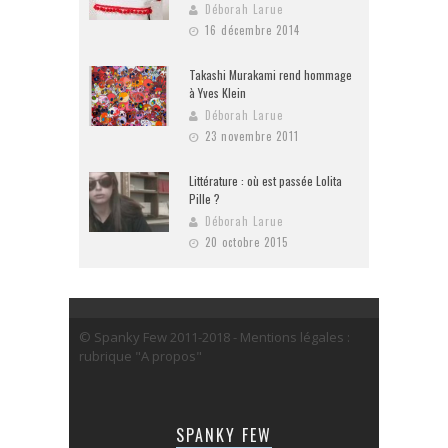
Déborah Larue
16 décembre 2014
Takashi Murakami rend hommage
à Yves Klein
Déborah Larue
23 novembre 2011
Littérature : où est passée Lolita
Pille ?
Déborah Larue
20 octobre 2015
© Spanky Few 2011-2018 - Mentions légales :
rubrique "A propos"
SPANKY FEW