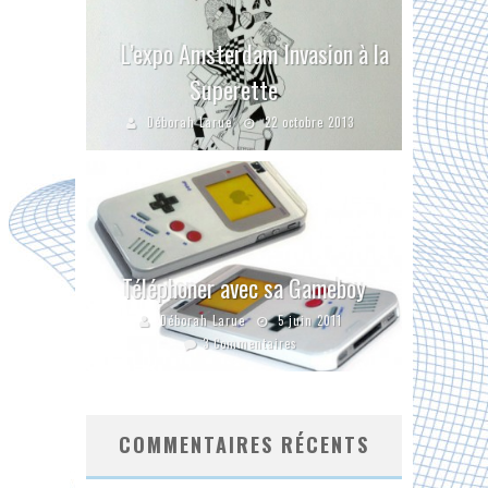
L’expo Amsterdam Invasion à la
Superette
Déborah Larue
22 octobre 2013
Téléphoner avec sa Gameboy
Déborah Larue
5 juin 2011
3 Commentaires
COMMENTAIRES RÉCENTS