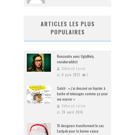
ARTICLES LES PLUS
POPULAIRES
Rencontre avec UglyMely,
sneakeraddict
Déborah Larue
6 juin 2012
2
Salch : « j’ai dessiné un hipster à
barbe et tatouages comme ça pour
me marrer »
Déborah Larue
26 avril 2016
16 designers transforment le sac
Eastpak pour la bonne cause