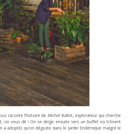
 raconte l’histoire de Michel Ballot, explorateur qui cherche
 on vous dit ! On se dirige ensuite vers un buffet où trônent
, on a adopté) qu’on déguste dans le Jardin Endémique malgré le