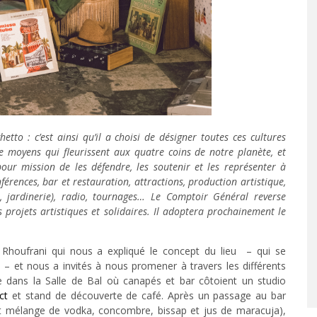
tto : c’est ainsi qu’il a choisi de désigner toutes ces cultures
 moyens qui fleurissent aux quatre coins de notre planète, et
 pour mission de les défendre, les soutenir et les représenter à
nférences, bar et restauration, attractions, production artistique,
rie, jardinerie), radio, tournages… Le Comptoir Général reverse
 projets artistiques et solidaires. Il adoptera prochainement le
 Rhoufrani qui nous a expliqué le concept du lieu – qui se
– et nous a invités à nous promener à travers les différents
e dans la Salle de Bal où canapés et bar côtoient un studio
ct
et stand de découverte de café. Après un passage au bar
 mélange de vodka, concombre, bissap et jus de maracuja),