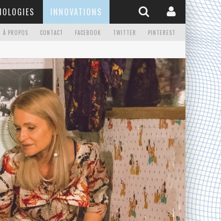
NOLOGIES
INNOVATIONS
À PROPOS
CONTACT
FACEBOOK
TWITTER
PINTEREST