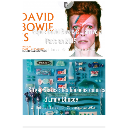
Expo : David Bowie is… arrive à
Paris en 2015
Déborah Larue
25 novembre 2014
Sugar Series : les bonbons colorés
d’Emily Blincoe
Déborah Larue
23 septembre 2013