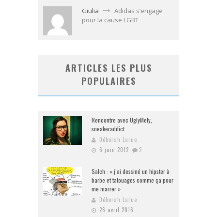
Giulia
Adidas s’engage
pour la cause LGBT
ARTICLES LES PLUS
POPULAIRES
Rencontre avec UglyMely,
sneakeraddict
Déborah Larue
6 juin 2012
2
Salch : « j’ai dessiné un hipster à
barbe et tatouages comme ça pour
me marrer »
Déborah Larue
26 avril 2016