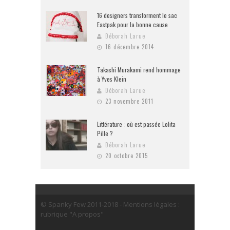
16 designers transforment le sac
Eastpak pour la bonne cause
Déborah Larue
16 décembre 2014
Takashi Murakami rend hommage
à Yves Klein
Déborah Larue
23 novembre 2011
Littérature : où est passée Lolita
Pille ?
Déborah Larue
20 octobre 2015
© Spanky Few 2011-2018 - Mentions légales :
rubrique "A propos"