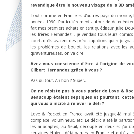
revendique être le nouveau visage de la BD amé
Tout comme en France et d’autres pays du monde, l
années 1990. Particulièrement autour de deux éditeu
fait mes premiers achats en tant qu’éditeur. Julie Do
les frères Hernandez… je vendais tous leurs comics en
court, qu’ils avaient des préoccupations qui rejoignai
les problèmes de boulot, les relations avec les au
qu’aventureuses, on va dire.
Avez-vous conscience d’être à l’origine de v
Gilbert Hernandez grâce à vous ?
Pas du tout. Ah bon ? Super…
On ne résiste pas à vous parler de Love & Roc
Beaucoup étaient septiques et pourtant, cette
qui vous a incité à relever le défi ?
Love & Rocket en France avait été jusque-là mal édi
complexe, volumineux, etc. Le déclic a été la paruti
les ai adaptés, au Seuil, découpé en deux et j’ai ô
certaines étaient déjà parues en France et qui étaien