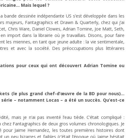
ricaine… Mais lequel ?
a bande dessinée indépendante US s’est développée dans les
rs majeurs, Fantagraphics et Drawn & Quarterly, chez qui j’ai
ucet, Chris Ware, Daniel Clowes, Adrian Tomine, Joe Matt, Seth,
 import dans la librairie où je travaillais. Disons, pour faire
ent les miennes, en tant que jeune adulte : la vie sentimentale,
tres et avec la société. Des préoccupations plus littéraires
ocations pour ceux qui ont découvert Adrian Tomine ou
kets (le plus grand chef-d’œuvre de la BD pour nous)…
 série – notamment Locas – a été un succès. Qu’est-ce
té, mais je n’ai pas inventé l’eau tiède. C’était compliqué :
on chez Fantagraphics de deux gros volumes chronologiques. Je
té pour Jaime Hernandez, les toutes premières histoires dont
t un peu bizarres et faibles (c’était l’époque où Jaime hésitait