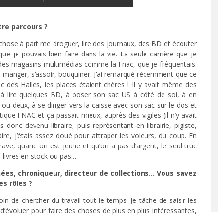
tre parcours ?
-chose à part me droguer, lire des journaux, des BD et écouter
 je pouvais bien faire dans la vie. La seule carrière que je
s des magasins multimédias comme la Fnac, que je fréquentais.
, manger, s’assoir, bouquiner. J’ai remarqué récemment que ce
ac des Halles, les places étaient chères ! Il y avait même des
t à lire quelques BD, à poser son sac US à côté de soi, à en
 ou deux, à se diriger vers la caisse avec son sac sur le dos et
ue FNAC et ça passait mieux, auprès des vigiles (il n’y avait
 donc devenu libraire, puis représentant en librairie, pigiste,
raire, j’étais assez doué pour attraper les voleurs, du coup. En
grave, quand on est jeune et qu’on a pas d’argent, le seul truc
ains livres en stock ou pas…
ées, chroniqueur, directeur de collections… Vous savez
s rôles ?
in de chercher du travail tout le temps. Je tâche de saisir les
d’évoluer pour faire des choses de plus en plus intéressantes,