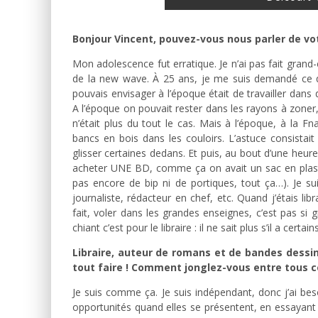
Bonjour Vincent, pouvez-vous nous parler de vo
Mon adolescence fut erratique. Je n’ai pas fait grand
de la new wave. À 25 ans, je me suis demandé ce que
pouvais envisager à l’époque était de travailler dan
A l’époque on pouvait rester dans les rayons à zoner
n’était plus du tout le cas. Mais à l’époque, à la Fn
bancs en bois dans les couloirs. L’astuce consistai
glisser certaines dedans. Et puis, au bout d’une heure
acheter UNE BD, comme ça on avait un sac en plastiq
pas encore de bip ni de portiques, tout ça…). Je suis
journaliste, rédacteur en chef, etc. Quand j’étais lib
fait, voler dans les grandes enseignes, c’est pas si 
chiant c’est pour le libraire : il ne sait plus s’il a cert
Libraire, auteur de romans et de bandes dessin
tout faire ! Comment jonglez-vous entre tous ce
Je suis comme ça. Je suis indépendant, donc j’ai beso
opportunités quand elles se présentent, en essayant 