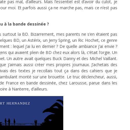
e pas mal, d’ailleurs. Mais l’essentiel est d’avoir du culot, je
ur moi. Et parfois aussi ça ne marche pas, mais ce n’est pas
 à la bande dessinée ?
ais surtout la BD. Bizarrement, mes parents ne s’en étaient pas
lques BD, un Astérix, un Jerry Spring, un Ric Hochet, ce genre
ment : lequel j’ai lu en dernier ? De quelle ambiance j’ai envie ?
ns qui avaient plein de BD chez eux alors là, c’était l’orgie. Un
t. Un autre avait quelques Buck Danny et des Michel Vaillant.
que j’aimais aussi créer mes propres journaux. J’achetais des
ivais des textes je recollais tout ça dans des cahiers que je
e ambulant monté sur une brouette. Le truc déclencheur, aussi,
 de France en bande dessinée, chez Larousse, parue dans les
oire à Nanterre, d’ailleurs.